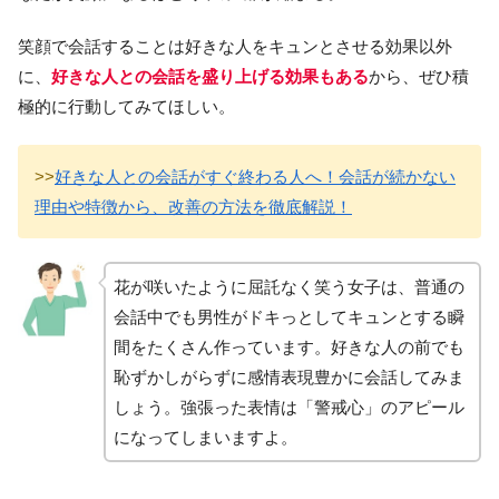
笑顔で会話することは好きな人をキュンとさせる効果以外
に、
好きな人との会話を盛り上げる効果もある
から、ぜひ積
極的に行動してみてほしい。
>>
好きな人との会話がすぐ終わる人へ！会話が続かない
理由や特徴から、改善の方法を徹底解説！
花が咲いたように屈託なく笑う女子は、普通の
会話中でも男性がドキっとしてキュンとする瞬
間をたくさん作っています。好きな人の前でも
恥ずかしがらずに感情表現豊かに会話してみま
しょう。強張った表情は「警戒心」のアピール
になってしまいますよ。