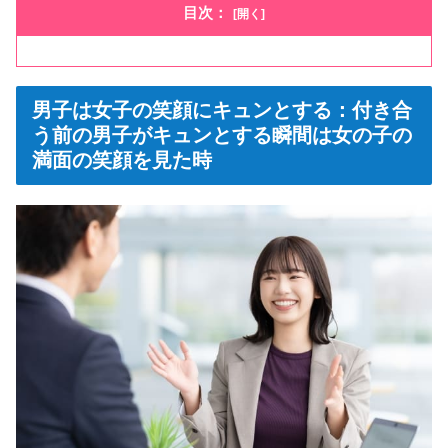
目次：
男子は女子の笑顔にキュンとする：付き合
う前の男子がキュンとする瞬間は女の子の
満面の笑顔を見た時