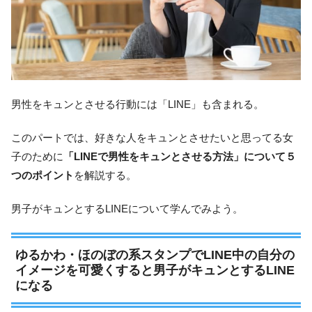
男性をキュンとさせる行動には「LINE」も含まれる。
このパートでは、好きな人をキュンとさせたいと思ってる女
子のために
「LINEで男性をキュンとさせる方法」について５
つのポイント
を解説する。
男子がキュンとするLINEについて学んでみよう。
ゆるかわ・ほのぼの系スタンプでLINE中の自分の
イメージを可愛くすると男子がキュンとするLINE
になる