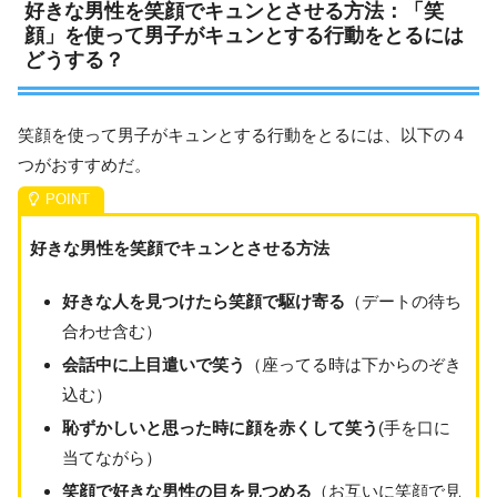
好きな男性を笑顔でキュンとさせる方法：「笑
顔」を使って男子がキュンとする行動をとるには
どうする？
笑顔を使って男子がキュンとする行動をとるには、以下の４
つがおすすめだ。
好きな男性を笑顔でキュンとさせる方法
好きな人を見つけたら笑顔で駆け寄る
（デートの待ち
合わせ含む）
会話中に上目遣いで笑う
（座ってる時は下からのぞき
込む）
恥ずかしいと思った時に顔を赤くして笑う
(手を口に
当てながら）
笑顔で好きな男性の目を見つめる
（お互いに笑顔で見