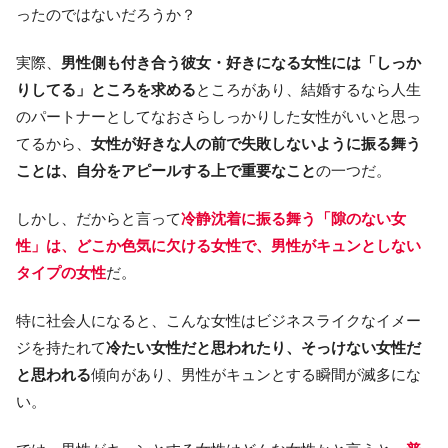
ったのではないだろうか？
実際、
男性側も付き合う彼女・好きになる女性には「しっか
りしてる」ところを求める
ところがあり、結婚するなら人生
のパートナーとしてなおさらしっかりした女性がいいと思っ
てるから、
女性が好きな人の前で失敗しないように振る舞う
ことは、自分をアピールする上で重要なこと
の一つだ。
しかし、だからと言って
冷静沈着に振る舞う「隙のない女
性」は、どこか色気に欠ける女性で、男性がキュンとしない
タイプの女性
だ。
特に社会人になると、こんな女性はビジネスライクなイメー
ジを持たれて
冷たい女性だと思われたり、そっけない女性だ
と思われる
傾向があり、男性がキュンとする瞬間が滅多にな
い。