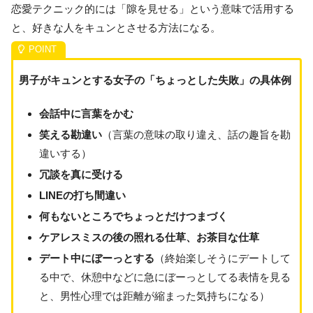
恋愛テクニック的には「隙を見せる」という意味で活用する
と、好きな人をキュンとさせる方法になる。
男子がキュンとする女子の「ちょっとした失敗」の具体例
会話中に言葉をかむ
笑える勘違い
（言葉の意味の取り違え、話の趣旨を勘
違いする）
冗談を真に受ける
LINEの打ち間違い
何もないところでちょっとだけつまづく
ケアレスミスの後の照れる仕草、お茶目な仕草
デート中にぼーっとする
（終始楽しそうにデートして
る中で、休憩中などに急にぼーっとしてる表情を見る
と、男性心理では距離が縮まった気持ちになる）