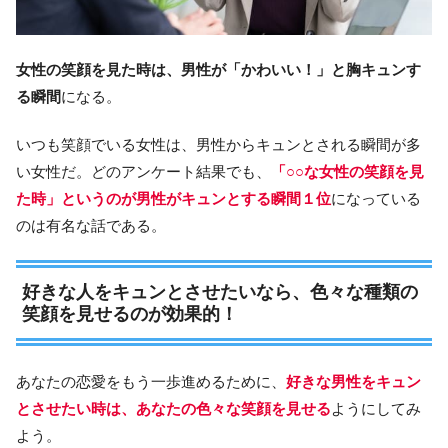
女性の笑顔を見た時は、男性が「かわいい！」と胸キュンす
る瞬間
になる。
いつも笑顔でいる女性は、男性からキュンとされる瞬間が多
い女性だ。どのアンケート結果でも、
「○○な女性の笑顔を見
た時」というのが男性がキュンとする瞬間１位
になっている
のは有名な話である。
好きな人をキュンとさせたいなら、色々な種類の
笑顔を見せるのが効果的！
あなたの恋愛をもう一歩進めるために、
好きな男性をキュン
とさせたい時は、あなたの色々な笑顔を見せる
ようにしてみ
よう。