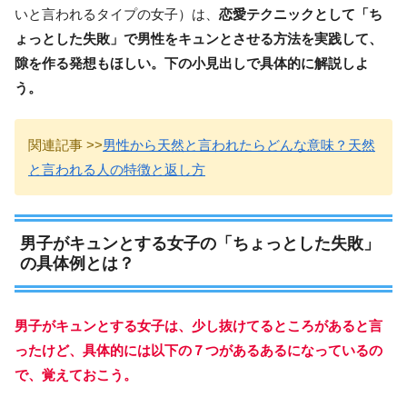
いと言われるタイプの女子）は、
恋愛テクニックとして「ち
ょっとした失敗」で男性をキュンとさせる方法を実践して、
隙を作る発想もほしい。下の小見出しで具体的に解説しよ
う。
関連記事 >>
男性から天然と言われたらどんな意味？天然
と言われる人の特徴と返し方
男子がキュンとする女子の「ちょっとした失敗」
の具体例とは？
男子がキュンとする女子は、少し抜けてるところがあると言
ったけど、具体的には以下の７つがあるあるになっているの
で、覚えておこう。