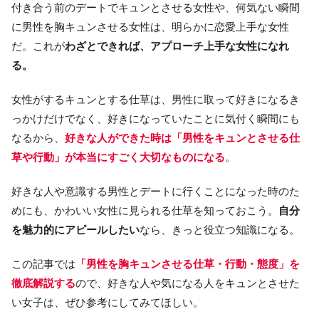
付き合う前のデートでキュンとさせる女性や、何気ない瞬間
に男性を胸キュンさせる女性は、明らかに恋愛上手な女性
だ。これが
わざとできれば、アプローチ上手な女性になれ
る。
女性がするキュンとする仕草は、男性に取って好きになるき
っかけだけでなく、好きになっていたことに気付く瞬間にも
なるから、
好きな人ができた時は「男性をキュンとさせる仕
草や行動」が本当にすごく大切なものになる
。
好きな人や意識する男性とデートに行くことになった時のた
めにも、かわいい女性に見られる仕草を知っておこう。
自分
を魅力的にアピールしたい
なら、きっと役立つ知識になる。
この記事では
「男性を胸キュンさせる仕草・行動・態度」を
徹底解説する
ので、好きな人や気になる人をキュンとさせた
い女子は、ぜひ参考にしてみてほしい。