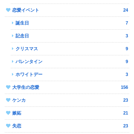
恋愛イベント
24
誕生日
7
記念日
3
クリスマス
9
バレンタイン
9
ホワイトデー
3
大学生の恋愛
156
ケンカ
23
嫉妬
21
失恋
23