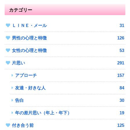
カテゴリー
ＬＩＮＥ・メール
31
男性の心理と特徴
126
女性の心理と特徴
53
片思い
291
アプローチ
157
友達・好きな人
84
告白
30
年の差片思い（年上・年下）
19
付き合う前
125