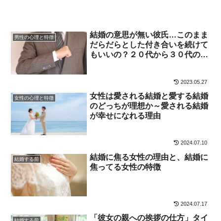
結婚の意思が無い彼氏…このまま
男性の心理と特徴
だらだらとした付き合いを続けて
もいいの？２０代から３０代の
「結婚願望のない男性」とのお付
き合いについて
2023.05.27
女性は愛される結婚と愛する結婚
女性の心理と特徴
のどっちが理想か～愛される結婚
が幸せになれる理由
2024.07.10
結婚に焦る女性の理由と、結婚に
結婚する前
焦ってる女性の特徴
2024.07.17
「彼女の親への挨拶の仕方」タイ
結婚する前