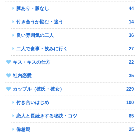
脈あり・脈なし
44
付き合うか悩む・迷う
14
良い雰囲気の二人
36
二人で食事・飲みに行く
27
キス・キスの仕方
22
社内恋愛
35
カップル（彼氏・彼女）
229
付き合いはじめ
100
恋人と長続きする秘訣・コツ
65
倦怠期
25