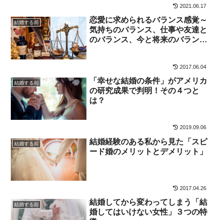
2021.06.17
恋愛に求められるバランス感覚～
結婚する前
気持ちのバランス、仕事や友達と
のバランス、今と将来のバラン
ス、片思いのバランスについて
2017.06.04
「幸せな結婚の条件」がアメリカ
結婚する前
の研究成果で判明！その４つと
は？
2019.09.06
結婚経験のある私から見た「スピ
結婚する前
ード婚のメリットとデメリット」
2017.04.26
結婚してから変わってしまう「結
結婚する前
婚してはいけない女性」３つの特