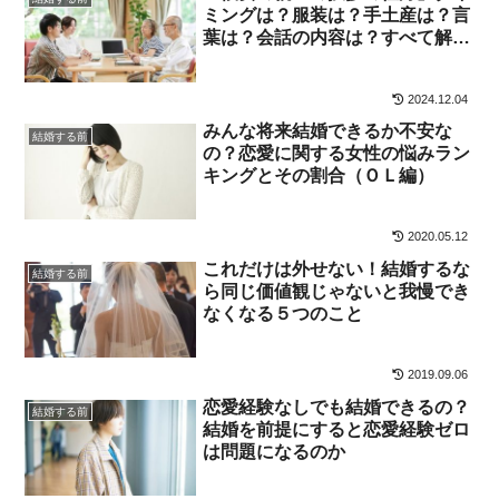
ミングは？服装は？手土産は？言
葉は？会話の内容は？すべて解説
する
2024.12.04
みんな将来結婚できるか不安な
結婚する前
の？恋愛に関する女性の悩みラン
キングとその割合（ＯＬ編）
2020.05.12
これだけは外せない！結婚するな
結婚する前
ら同じ価値観じゃないと我慢でき
なくなる５つのこと
2019.09.06
恋愛経験なしでも結婚できるの？
結婚する前
結婚を前提にすると恋愛経験ゼロ
は問題になるのか