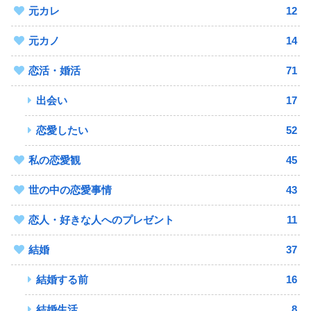
元カレ
12
元カノ
14
恋活・婚活
71
出会い
17
恋愛したい
52
私の恋愛観
45
世の中の恋愛事情
43
恋人・好きな人へのプレゼント
11
結婚
37
結婚する前
16
結婚生活
8