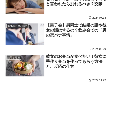
と言われたら別れるべき？交際を
続ける？
2024.07.18
【男子会】男同士で結婚の話や彼
男性の心理と特徴
女の話はするの？飲み会での「男
の恋バナ事情」
2024.06.29
彼女のお弁当が食べたい！彼女に
結婚する前
手作り弁当を作ってもらう方法
と、反応の仕方
2024.11.22