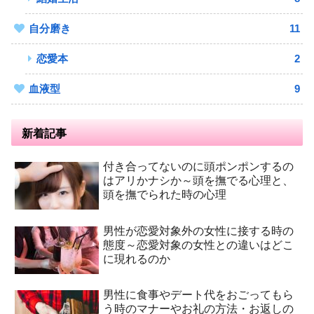
自分磨き
11
恋愛本
2
血液型
9
新着記事
付き合ってないのに頭ポンポンするの
はアリかナシか～頭を撫でる心理と、
頭を撫でられた時の心理
男性が恋愛対象外の女性に接する時の
態度～恋愛対象の女性との違いはどこ
に現れるのか
男性に食事やデート代をおごってもら
う時のマナーやお礼の方法・お返しの