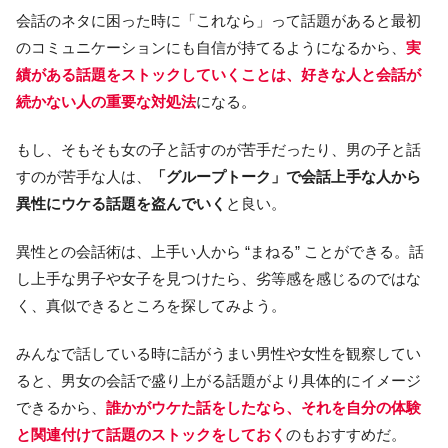
会話のネタに困った時に「これなら」って話題があると最初
のコミュニケーションにも自信が持てるようになるから、
実
績がある話題をストックしていくことは、好きな人と会話が
続かない人の重要な対処法
になる。
もし、そもそも女の子と話すのが苦手だったり、男の子と話
すのが苦手な人は、
「グループトーク」で会話上手な人から
異性にウケる話題を盗んでいく
と良い。
異性との会話術は、上手い人から “まねる” ことができる。話
し上手な男子や女子を見つけたら、劣等感を感じるのではな
く、真似できるところを探してみよう。
みんなで話している時に話がうまい男性や女性を観察してい
ると、男女の会話で盛り上がる話題がより具体的にイメージ
できるから、
誰かがウケた話をしたなら、それを自分の体験
と関連付けて話題のストックをしておく
のもおすすめだ。