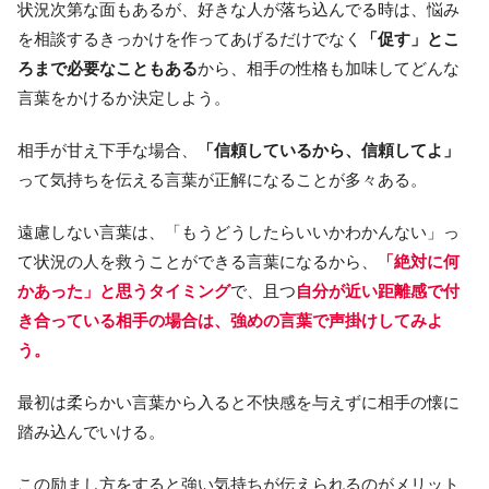
状況次第な面もあるが、好きな人が落ち込んでる時は、悩み
を相談するきっかけを作ってあげるだけでなく
「促す」とこ
ろまで必要なこともある
から、相手の性格も加味してどんな
言葉をかけるか決定しよう。
相手が甘え下手な場合、
「信頼しているから、信頼してよ」
って気持ちを伝える言葉が正解になることが多々ある。
遠慮しない言葉は、「もうどうしたらいいかわかんない」っ
て状況の人を救うことができる言葉になるから、
「絶対に何
かあった」と思うタイミング
で、且つ
自分が近い距離感で付
き合っている相手の場合は、強めの言葉で声掛けしてみよ
う。
最初は柔らかい言葉から入ると不快感を与えずに相手の懐に
踏み込んでいける。
この励まし方をすると強い気持ちが伝えられるのがメリット