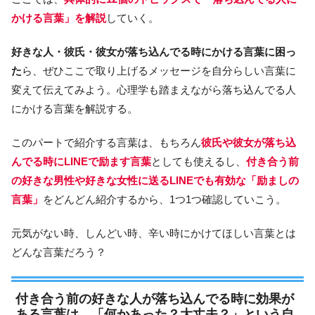
かける言葉」を解説
していく。
好きな人・彼氏・彼女が落ち込んでる時にかける言葉に困っ
た
ら、ぜひここで取り上げるメッセージを自分らしい言葉に
変えて伝えてみよう。心理学も踏まえながら落ち込んでる人
にかける言葉を解説する。
このパートで紹介する言葉は、もちろん
彼氏や彼女が落ち込
んでる時にLINEで励ます言葉
としても使えるし、
付き合う前
の好きな男性や好きな女性に送るLINEでも有効な「励ましの
言葉」
をどんどん紹介するから、1つ1つ確認していこう。
元気がない時、しんどい時、辛い時にかけてほしい言葉とは
どんな言葉だろう？
付き合う前の好きな人が落ち込んでる時に効果が
ある言葉は、「何かあった？大丈夫？」という自