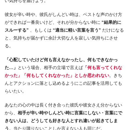
い気持ちを届けよう。
彼女が辛い時や、彼氏がしんどい時は、ベストな声のかけ方
ができれば一番良いけど、それが分からない時に
“結果的に
スルーする”
、もしくは
“適当に軽い言葉を言う”
だけになる
と、気持ちが届かずに余計大切な人を寂しい気持ちにさせ
る。
「心配していたけど何も言えなかったし、何もできなかっ
た…」
という場合、相手の立場で言えば
「何も言ってくれな
かった」「何もしてくれなかった」としか思われない
。きち
んとアクションに落とし込めるようにこの記事を活用しても
らいたい。
あなたの心の中は長く付き合った彼氏や彼女さえ分からない
から、
相手が辛い時やしんどい時に言葉にしない・言葉にで
きない人は、どうしても好きな人とすれ違いが起きてしま
う
。当たり障りないことしか言えない人も同じだ。