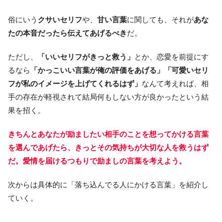
俗にいう
クサいセリフ
や、
甘い言葉
に関しても、それが
あな
たの本音だったら伝えてあげるべき
だ。
ただし、
「いいセリフがきっと救う」
とか、恋愛を前提にす
るなら
「かっこいい言葉が俺の評価をあげる」「可愛いセリ
フが私のイメージを上げてくれるはず」
なんて考えれば、相
手の存在が軽視されて結局何もしない方が良かったという結
果を招く。
きちんとあなたが励ましたい相手のことを想ってかける言葉
を選んであげたら、きっとその気持ちが大切な人を救うはず
だ。愛情を届けるつもりで励ましの言葉を考えよう。
次からは具体的に「落ち込んでる人にかける言葉」を紹介し
ていく。