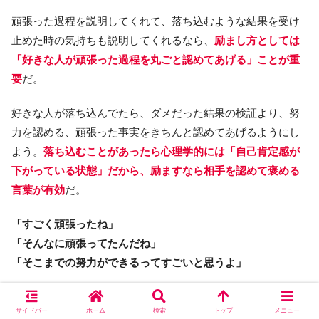
頑張った過程を説明してくれて、落ち込むような結果を受け
止めた時の気持ちも説明してくれるなら、
励まし方としては
「好きな人が頑張った過程を丸ごと認めてあげる」ことが重
要
だ。
好きな人が落ち込んでたら、ダメだった結果の検証より、努
力を認める、頑張った事実をきちんと認めてあげるようにし
よう。
落ち込むことがあったら心理学的には「自己肯定感が
下がっている状態」だから、励ますなら相手を認めて褒める
言葉が有効
だ。
「すごく頑張ったね」
「そんなに頑張ってたんだね」
「そこまでの努力ができるってすごいと思うよ」
誰かに認めてもらえると、それだけで落ち込んだ人は気持ち
サイドバー
ホーム
検索
トップ
メニュー
が救われる。