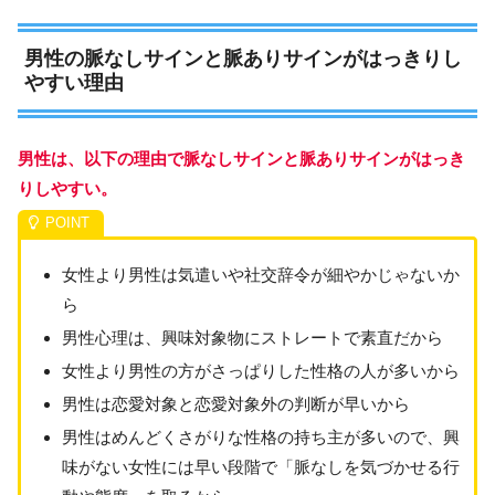
男性の脈なしサインと脈ありサインがはっきりし
やすい理由
男性は、以下の理由で脈なしサインと脈ありサインがはっき
りしやすい。
女性より男性は気遣いや社交辞令が細やかじゃないか
ら
男性心理は、興味対象物にストレートで素直だから
女性より男性の方がさっぱりした性格の人が多いから
男性は恋愛対象と恋愛対象外の判断が早いから
男性はめんどくさがりな性格の持ち主が多いので、興
味がない女性には早い段階で「脈なしを気づかせる行