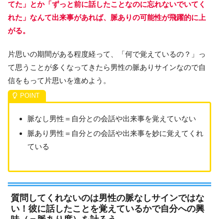
てた」とか「ずっと前に話したことなのに忘れないでいてく
れた」なんて出来事があれば、脈ありの可能性が飛躍的に上
がる。
片思いの期間がある程度経って、「何で覚えているの？」っ
て思うことが多くなってきたら男性の脈ありサインなので自
信をもって片思いを進めよう。
脈なし男性＝自分との会話や出来事を覚えていない
脈あり男性＝自分との会話や出来事を妙に覚えてくれ
ている
質問してくれないのは男性の脈なしサインではな
い！彼に話したことを覚えているかで自分への興