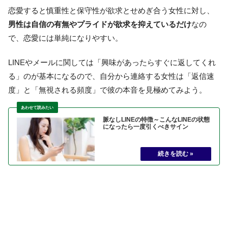
恋愛すると慎重性と保守性が欲求とせめぎ合う女性に対し、
男性は自信の有無やプライドが欲求を抑えているだけ
なの
で、恋愛には単純になりやすい。
LINEやメールに関しては「興味があったらすぐに返してくれ
る」のが基本になるので、自分から連絡する女性は「返信速
度」と「無視される頻度」で彼の本音を見極めてみよう。
脈なしLINEの特徴～こんなLINEの状態
になったら一度引くべきサイン