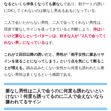
なるといくら仲良くなっても脈なし
であり、初デートの誘い
にOKしてくれないのは脈なし男あるあるになっている。
二人で会いたがらない男性、二人で会ってくれない男性は、
現状で脈なしサインを送ってきていると判断しよう。
仲はい
いけど脈なしというパターンは、好きな人が「2人で会ってく
れない男」になっている
はず。
これが２回目以降の誘いだと、男性が「相手女性に脈ありサ
インを送ることになってしまう」という点を気にして断るこ
とが増える。
踏み込みたくない女性から何度も誘われたら乗
らない男性は多くなるという構図である。
脈なし男性は二人で会うのに何度も誘わないとい
けない！何度も誘ってるのに二人で会えないなら
嫌われてるサイン