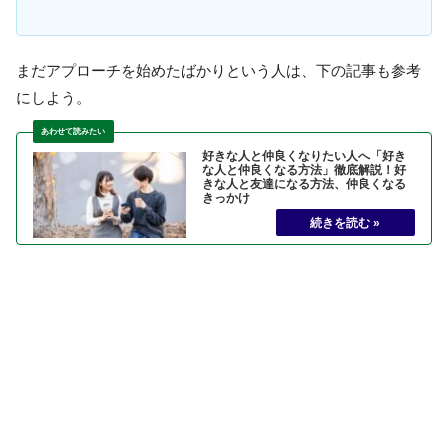
まだアプローチを始めたばかりという人は、下の記事も参考
にしよう。
好きな人と仲良くなりたい人へ「好き
な人と仲良くなる方法」徹底解説！好
きな人と友達になる方法、仲良くなる
きっかけ