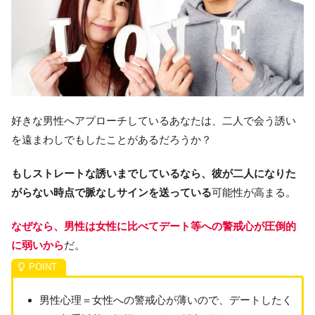
好きな男性へアプローチしているあなたは、二人で会う誘い
を遠まわしでもしたことがあるだろうか？
もしストレートな誘いまでしているなら、彼が二人になりた
がらない時点で脈なしサインを送っている
可能性が高まる。
なぜなら、男性は女性に比べてデート等への警戒心が圧倒的
に弱いから
だ。
男性心理＝女性への警戒心が薄いので、デートしたく