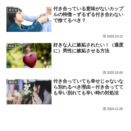
付き合っている意味がないカップ
倦怠期
ルの特徴～ずるずる付き合わない
で捨てるべき？
2025.10.12
好きな人に嫉妬されたい！（適度
嫉妬
に）男性に嫉妬させる方法
2025.10.05
付き合っていても幸せじゃないな
倦怠期
ら別れるべき理由～付き合ってて
も辛い別れても辛い時の対処法
2024.11.05