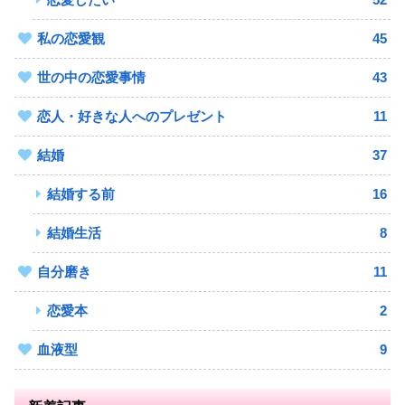
私の恋愛観
45
世の中の恋愛事情
43
恋人・好きな人へのプレゼント
11
結婚
37
結婚する前
16
結婚生活
8
自分磨き
11
恋愛本
2
血液型
9