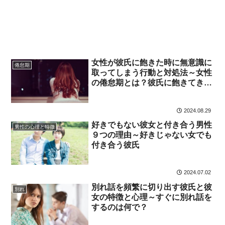
女性が彼氏に飽きた時に無意識に
倦怠期
取ってしまう行動と対処法～女性
の倦怠期とは？彼氏に飽きてきた
サインとは？
2024.08.29
好きでもない彼女と付き合う男性
男性の心理と特徴
９つの理由～好きじゃない女でも
付き合う彼氏
2024.07.02
別れ話を頻繁に切り出す彼氏と彼
別れ
女の特徴と心理～すぐに別れ話を
するのは何で？