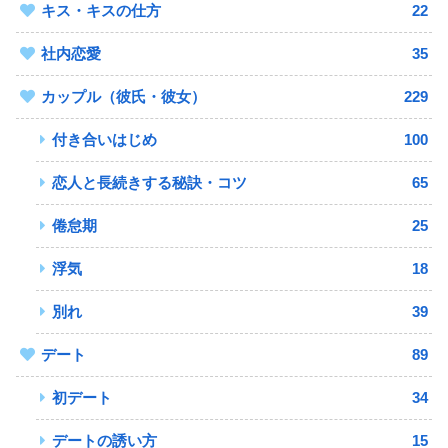
キス・キスの仕方
22
社内恋愛
35
カップル（彼氏・彼女）
229
付き合いはじめ
100
恋人と長続きする秘訣・コツ
65
倦怠期
25
浮気
18
別れ
39
デート
89
初デート
34
デートの誘い方
15