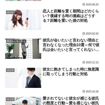
2024.06.20
恋人と距離を置く期間はどのくら
倦怠期
い？復縁する時の連絡はどうす
る？距離を置いた後の対処
2024.02.20
彼氏が会いたいと言わない理由と
男性の心理と特徴
言わなくなった理由10選～何で彼
氏は会いたいと言ってくれない
の？
2023.12.13
彼女に飽きてしまった時に無意識
倦怠期
に取ってしまう行動と対処
2023.10.18
愛されてないと彼女が感じる彼氏
倦怠期
の態度と行動～愛を感じない彼氏