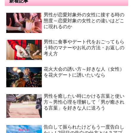
新着記事
男性が恋愛対象外の女性に接する時の
態度～恋愛対象の女性との違いはどこ
に現れるのか
男性に食事やデート代をおごってもら
う時のマナーやお礼の方法・お返しの
考え方
花火大会の誘い方～好きな人（女性）
を花火デートに誘いたいなら
男性を癒したい時にかける言葉と使い
方～男性心理を理解して「男が癒され
る言葉」を好きな人に送ろう
告白して振られたけどもう一度告白し
たい！2回目の告白の仕方とは？アプ