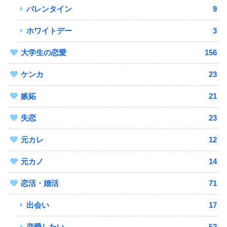
バレンタイン
9
ホワイトデー
3
大学生の恋愛
156
ケンカ
23
嫉妬
21
失恋
23
元カレ
12
元カノ
14
恋活・婚活
71
出会い
17
恋愛したい
52