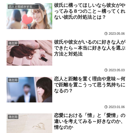
彼氏に構ってほしいなら彼女がや
恋人と長続きする秘訣・コツ
ってみる８つのこと～構ってくれ
ない彼氏の対処法とは？
2023.05.06
彼氏や彼女がいるのに好きな人が
倦怠期
できたら～本当に好きな人を選ぶ
方法と対処法
2023.05.03
恋人と距離を置く理由や意味～何
倦怠期
で距離を置こうって思う気持ちに
なるの？
2023.01.06
恋愛における「情」と「愛情」の
倦怠期
違いを考えてみる～好きなのか、
情なのか