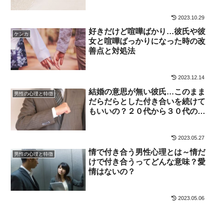
2023.10.29
好きだけど喧嘩ばかり…彼氏や彼
ケンカ
女と喧嘩ばっかりになった時の改
善点と対処法
2023.12.14
結婚の意思が無い彼氏…このまま
男性の心理と特徴
だらだらとした付き合いを続けて
もいいの？２０代から３０代の
「結婚願望のない男性」とのお付
き合いについて
2023.05.27
情で付き合う男性心理とは～情だ
男性の心理と特徴
けで付き合うってどんな意味？愛
情はないの？
2023.05.06