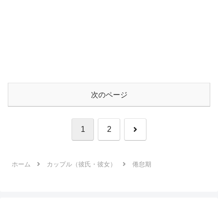
次のページ
次
1
2
へ
ホーム
カップル（彼氏・彼女）
倦怠期