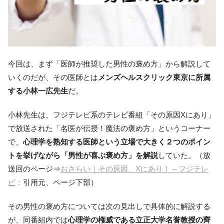
今回は、まず「医師が推奨した男性の褒め方」から解説して
いくのだが、その医師とは
メンズヘルスクリック東京に所属
する小林一広先生
だ。
小林先生は、フジテレビ系のテレビ番組「その原因Xにあり」
で放送された「名医が伝授！魔法の褒め方」というコーナー
で、
心理学を熟知する医師という立場で大きく２つのポイン
トを挙げながら「男性が喜ぶ褒め方」を解説
していた。（放
送回のページ⇒
おさらい｜その原因、Xにあり！ – フジテレ
ビ
：
引用元、ページ下部）
その男性の褒め方については次の見出しで具体的に解説する
が、同番組内では
心理学の権威である立正大学名誉教授の齊