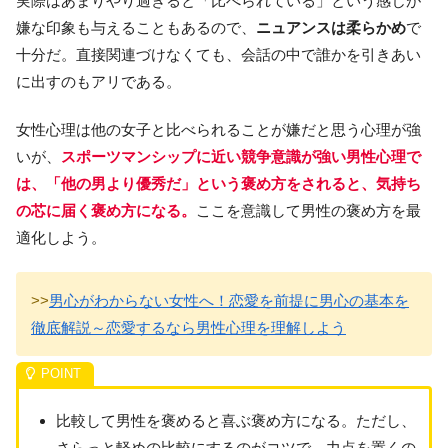
実際はあまりやり過ぎると「比べられている」という感じが
嫌な印象も与えることもあるので、
ニュアンスは柔らかめ
で
十分だ。直接関連づけなくても、会話の中で誰かを引きあい
に出すのもアリである。
女性心理は他の女子と比べられることが嫌だと思う心理が強
いが、
スポーツマンシップに近い競争意識が強い男性心理で
は、「他の男より優秀だ」という褒め方をされると、気持ち
の芯に届く褒め方になる。
ここを意識して男性の褒め方を最
適化しよう。
>>
男心がわからない女性へ！恋愛を前提に男心の基本を
徹底解説～恋愛するなら男性心理を理解しよう
比較して男性を褒めると喜ぶ褒め方になる。ただし、
さらっと軽めの比較にするのがコツで、力点を置くの