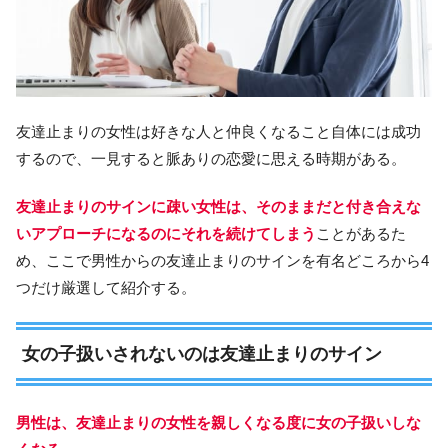
友達止まりの女性は好きな人と仲良くなること自体には成功
するので、一見すると脈ありの恋愛に思える時期がある。
友達止まりのサインに疎い女性は、そのままだと付き合えな
いアプローチになるのにそれを続けてしまう
ことがあるた
め、ここで男性からの友達止まりのサインを有名どころから4
つだけ厳選して紹介する。
女の子扱いされないのは友達止まりのサイン
男性は、友達止まりの女性を親しくなる度に女の子扱いしな