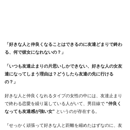
「好きな人と仲良くなることはできるのに友達どまりで終わ
る、何で彼女になれないの？」
「いつも友達止まりの片思いしかできない、好きな人の女友
達になってしまう理由は？どうしたら友達の先に行ける
の？」
好きな人と仲良くなれるタイプの女性の中には、友達止まり
で終わる恋愛を繰り返している人がいて、男目線で
“仲良く
なっても友達感が強い女”
というのが存在する。
『せっかく頑張って好きな人と距離を縮めたはずなのに、友