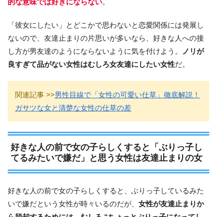
的な意味では好きにならない
。
「彼女にしたい」とどこかで思わないと恋愛関係には発展し
ないので、友達止まりの片思いが多いなら、好きな人への接
し方が男友達のようにならないように気を付けよう。
ノリが
良すぎて品がない女性はむしろ女友達にしたい女性
だ。
関連記事 >>
男性目線で「女性の可愛い仕草」徹底解説！
ガサツな女と清楚な女性の仕草の差
好きな人の前で女の子らしくすると「ぶりっ子し
てるみたいで嫌だ」と思う女性は友達止まりの女
好きな人の前で女の子らしくすると、ぶりっ子しているみた
いで嫌だという女性が時々いるのだが、
女性が友達止まりか
ら脱却するためには、むしろ “ちょっとぶりっ子になってし