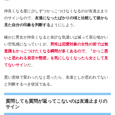
仲良くなる度に少しずつかっこつけなくなるのが友達止まり
のサインなので、
友達になったばかりの頃と比較して彼から
見た自分の印象を判断する
ようにしよう。
確かに男女が仲良くなると余計な気遣いは減って居心地がい
い空気感になっていくが、
男性は恋愛対象の女性の前では無
意識もかっこつけたくなる瞬間が多くあ
るので、「かっこ悪
いと思われる発言や態度」を気にしなくなったら女として見
てないサイン
だ。
悪い意味で変わったなと思ったら、友達としか思われてない
と判断するべき状況である。
質問しても質問が返ってこないのは友達止まりの
サイン