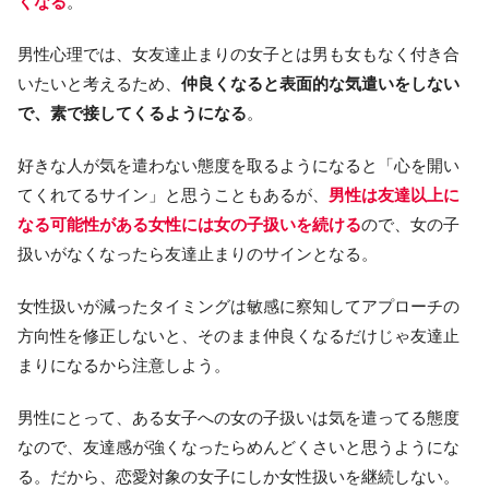
くなる
。
男性心理では、女友達止まりの女子とは男も女もなく付き合
いたいと考えるため、
仲良くなると表面的な気遣いをしない
で、素で接してくるようになる
。
好きな人が気を遣わない態度を取るようになると「心を開い
てくれてるサイン」と思うこともあるが、
男性は友達以上に
なる可能性がある女性には女の子扱いを続ける
ので、女の子
扱いがなくなったら友達止まりのサインとなる。
女性扱いが減ったタイミングは敏感に察知してアプローチの
方向性を修正しないと、そのまま仲良くなるだけじゃ友達止
まりになるから注意しよう。
男性にとって、ある女子への女の子扱いは気を遣ってる態度
なので、友達感が強くなったらめんどくさいと思うようにな
る。だから、恋愛対象の女子にしか女性扱いを継続しない。