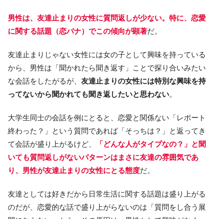
男性は、友達止まりの女性に質問返しが少ない。特に、恋愛
に関する話題（恋バナ）でこの傾向が顕著
だ。
友達止まりじゃない女性には女の子として興味を持っている
から、男性は「聞かれたら聞き返す」ことで探り合いみたい
な会話をしたがるが、
友達止まりの女性には特別な興味を持
ってないから聞かれても聞き返したいと思わない
。
大学生同士の会話を例にとると、恋愛と関係ない「レポート
終わった？」という質問であれば「そっちは？」と返ってき
て会話が盛り上がるけど、
「どんな人がタイプなの？」と聞
いても質問返しがないパターンはまさに友達の雰囲気であ
り、男性が友達止まりの女性にとる態度
だ。
友達としては好きだから日常生活に関する話題は盛り上がる
のだが、恋愛的な話で盛り上がらないのは「質問をし合う展