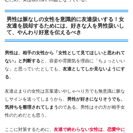
男性は脈なしの女性を意識的に友達扱いする！女
友達を脱却するためには、好きな人を男性扱いし
て、やんわり好意を伝えるべき
男性は、相手の女性から「女性として見てほしいと思われて
ない」と判断する
と、容姿や雰囲気を理由に「ちょっといい
な」と思っていたとしても、
友達としてしか見ないようにす
る
。
友達止まりの女性は言葉遣いやしゃべり方でも無意識に脈な
しサインを送ってしまうから、
男性が好きになりそうでも、
気持ちを整理されてしまう
のである。男性はその方が相手女
性のためだとも思う。
ここに対策するために、
友達で終わらない女性は、恋愛中に