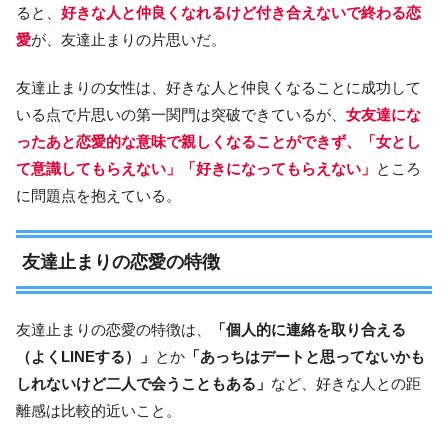
ると、
好きな人と仲良くなれるけど付き合えないで終わる恋
愛
が、友達止まりの片思いだ。
友達止まりの女性は、好きな人と仲良くなることに成功して
いる点で片思いの第一関門は突破できているが、
女友達にな
ったあと恋愛的な意味で親しくなることができず、「女とし
て意識してもらえない」「好きになってもらえない」
ところ
に問題点を抱えている。
友達止まりの恋愛の特徴
友達止まりの恋愛の特徴は、
「個人的に連絡を取り合える
（よくLINEする）」
とか
「あっちはデートと思ってないかも
しれないけど二人で会うこともある」
など、好きな人との距
離感は比較的近いこと。