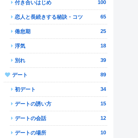
100
付き合いはじめ
65
恋人と長続きする秘訣・コツ
25
倦怠期
18
浮気
39
別れ
89
デート
34
初デート
15
デートの誘い方
12
デートの会話
10
デートの場所