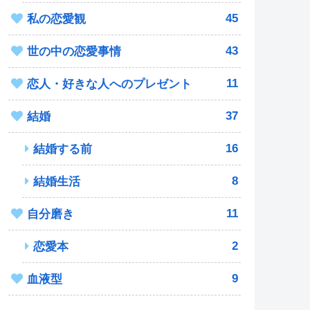
45
私の恋愛観
43
世の中の恋愛事情
11
恋人・好きな人へのプレゼント
37
結婚
16
結婚する前
8
結婚生活
11
自分磨き
2
恋愛本
9
血液型