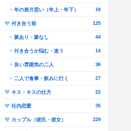
19
年の差片思い（年上・年下）
125
付き合う前
44
脈あり・脈なし
14
付き合うか悩む・迷う
36
良い雰囲気の二人
27
二人で食事・飲みに行く
22
キス・キスの仕方
35
社内恋愛
229
カップル（彼氏・彼女）