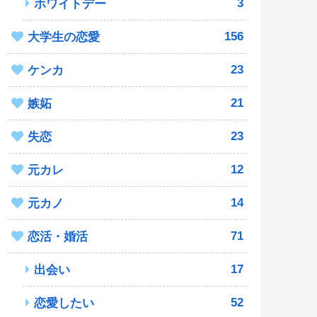
3
ホワイトデー
156
大学生の恋愛
23
ケンカ
21
嫉妬
23
失恋
12
元カレ
14
元カノ
71
恋活・婚活
17
出会い
52
恋愛したい