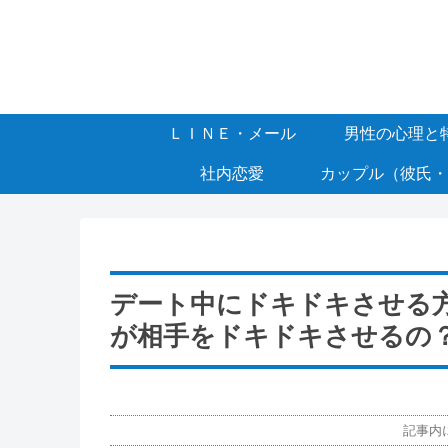
ＬＩＮＥ・メール
男性の心理と
社内恋愛
カップル（彼氏・
デート中にドキドキさせる
が相手をドキドキさせるの
記事内