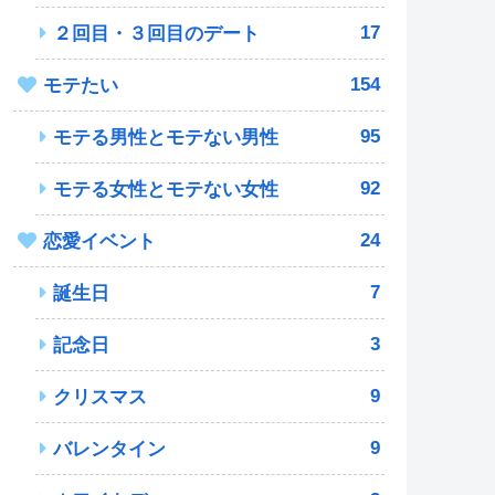
17
２回目・３回目のデート
154
モテたい
95
モテる男性とモテない男性
92
モテる女性とモテない女性
24
恋愛イベント
7
誕生日
3
記念日
9
クリスマス
9
バレンタイン