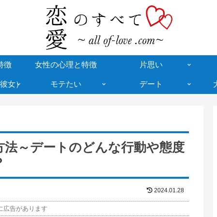
特徴
女性の心理と特徴
片思い
彼女）
モテたい
デート
方法～デートのどんな行動や態度
？
2024.01.28
に広告があります