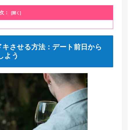
次：
ドキさせる方法：デート前日から
しよう