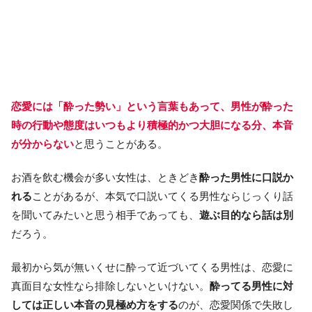
恋愛には「酔った勢い」という言葉もあって、男性が酔った
時の行動や態度はいつもより積極的かつ大胆になる分、本音
が分からない
と思うことがある。
お酒を飲む機会が多い女性は、ときどき
酔った男性に口説か
れる
ことがあるが、本気で口説いてくる男性ならじっくり話
を聞いてみたいと思う相手であっても、
遊ぶ目的なら話は別
だろう。
最初から気が無いくせに酔って近づいてくる男性は、恋愛に
真面目な女性なら排除しないといけない。
酔ってる男性に対
しては正しい本音の見極め方をする
のが、恋愛関係で失敗し