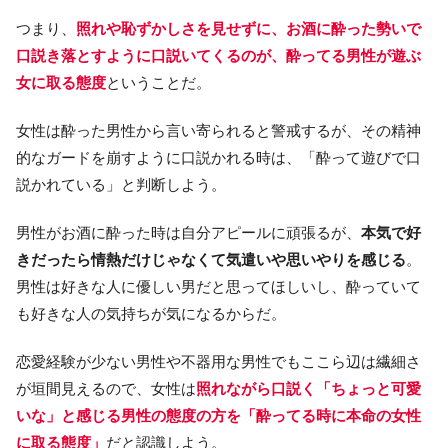
つまり、
照れや恥ずかしさを見せずに、お酒に酔った勢いで
口説き落とすように口説いてくるのが、酔ってる男性が遊ぶ
女に取る態度
ということだ。
女性は酔った男性から言い寄られると警戒するが、その精神
的なガードを崩すように口説かれる時は、「酔って遊びで口
説かれている」と判断しよう。
男性がお酒に酔った時は自分アピールに頑張るが、
本気で好
きだったら情熱だけじゃなくて気遣いや思いやりを感じる
。
男性は好きな人に優しい男だと思ってほしいし、酔っていて
も好きな人の気持ちが気になるからだ。
恋愛経験が少ない男性や不器用な男性でもここら辺は繊細さ
が垣間見えるので、女性は
照れながら口説く「ちょっと可愛
いな」と感じる男性の態度の方を「酔ってる時に本命の女性
に取る態度」
だと認識しよう。