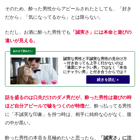
そのため、酔った男性からアピールされたとしても、「好き
だから」「気になってるから」とは限らない。
ただし、お酒に酔った男性でも
「誠実さ」には本命と遊びの
違いが見える。
誠実な男性と不誠実な男性の見分け方
～付き合っても上手く行かないのは
「適度にチャラい男」ではなく「本当
にチャラい男」と付き合うからでは？
話を盛るのは口先だけのダメ男だが、酔った男性は遊びの時
ほど自分アピールで嘘をつくのが特徴
だ。酔っ払ってる男性
に「不誠実な印象」を持つ時は、相手に純粋な心がなく、腹
の中が黒い。
酔った男性の本音を見極めたいと思ったら、
「誠実さ」に注