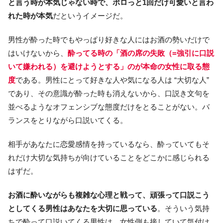
と言う時が本気じゃない時で、ポロっと1回だけ可愛いと言わ
れた時が本気
だというイメージだ。
男性が酔った時でもやっぱり好きな人にはお酒の勢いだけで
はいけないから、
酔ってる時の「酒の席の失敗（=強引に口説
いて嫌われる）を避けようとする」のが本命の女性に取る態
度
である。男性にとって好きな人や気になる人は “大切な人”
であり、その意識が酔った時も消えないから、口説き文句を
並べるようなオフェンシブな態度だけをとることがない。バ
ランスをとりながら口説いてくる。
相手があなたに恋愛感情を持っているなら、酔っていてもそ
れだけ大切な気持ちが向けていることをどこかに感じられる
はずだ。
お酒に酔いながらも複雑な心理と戦って、頑張って口説こう
としてくる男性はあなたを大切に思っている
。そういう気持
ちで酔って口説いてくる男性は、女性側も接していて気付け