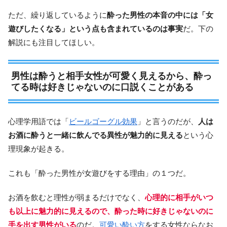
ただ、繰り返しているように
酔った男性の本音の中には「女
遊びしたくなる」という点も含まれているのは事実
だ。下の
解説にも注目してほしい。
男性は酔うと相手女性が可愛く見えるから、酔っ
てる時は好きじゃないのに口説くことがある
心理学用語では「
ビールゴーグル効果
」と言うのだが、
人は
お酒に酔うと一緒に飲んでる異性が魅力的に見える
という心
理現象が起きる。
これも「酔った男性が女遊びをする理由」の１つだ。
お酒を飲むと理性が弱まるだけでなく、
心理的に相手がいつ
も以上に魅力的に見えるので、酔った時に好きじゃないのに
手を出す男性がいる
のだ。
可愛い酔い方
をする女性ならなお