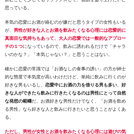
思っている。
本気の恋愛にお酒が絡むのが嫌だと思うタイプの女性もいる
が、
男性が好きな人とお酒を飲みたくなる心理には恋愛的に
真面目な気持ちもあって、大人の恋愛では一般的なアプロー
チの１つ
になっているので、飲みに誘われるだけで「チャラ
いのかな？」「本気じゃない？」と思うことはない。
確かに恋愛の常識では「お酒なしの食事の誘い」の方が紳士
的な態度で本気度が高いわけだけど、単純に飲みに行くのが
好きな男もいるし、
恋愛中にお酒の力を借りる男も多い
。
好
きな人ができたら飲みに行きたくなるのは男性にとって自然
な発想の範疇
だ。お酒好きな男性だけでなく、「お酒を飲め
る男性」なら好きな人と飲みに行きたいと思うことがよくあ
る。
ただし、男性が女性とお酒を飲みたくなる心理には遊びの気