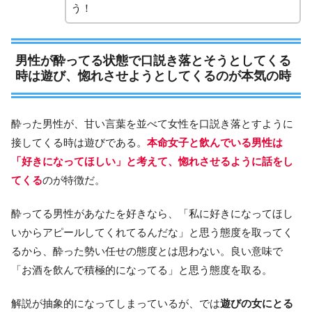
う！
男性が酔ってる状態で口説き落とそうとしてくる
時は遊び、惚れさせようとしてくるのが本気の時
酔った男性が、甘い言葉を並べて女性を口説き落とすように
接してくる時は遊びである。
本命女子と飲んでいる男性は
「好きになってほしい」と考えて、惚れさせるように話をし
てくる
のが特徴だ。
酔ってる男性があなたを好きなら、「私に好きになってほし
いからアピールしてくれてるんだな」と思う態度を取ってく
るから、酔った勢い任せの態度とは思わない。良い意味で
「お酒を飲んで積極的になってる」と思う態度を取る。
解説が抽象的になってしまっているが、では
遊びの女にとる