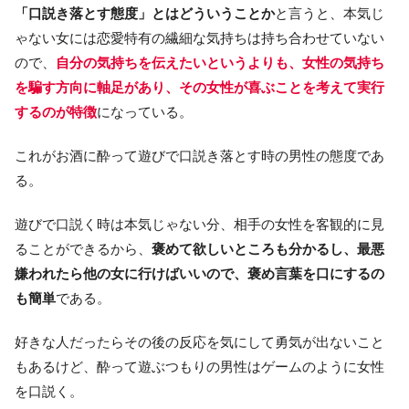
「口説き落とす態度」とはどういうことか
と言うと、本気じ
ゃない女には恋愛特有の繊細な気持ちは持ち合わせていない
ので、
自分の気持ちを伝えたいというよりも、女性の気持ち
を騙す方向に軸足があり、そ
の女性が喜ぶことを考えて実行
するのが特徴
になっている。
これがお酒に酔って遊びで口説き落とす時の男性の態度であ
る。
遊びで口説く時は本気じゃない分、相手の女性を客観的に見
ることができるから、
褒めて欲しいところも分かるし、最悪
嫌われたら他の女に行けばいいので、褒め言葉を口にするの
も簡単
である。
好きな人だったらその後の反応を気にして勇気が出ないこと
もあるけど、酔って遊ぶつもりの男性はゲームのように女性
を口説く。