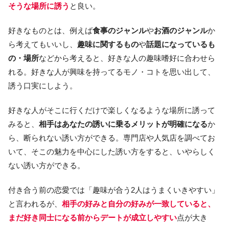
そうな場所に誘う
と良い。
好きなものとは、例えば
食事のジャンル
や
お酒のジャンル
か
ら考えてもいいし、
趣味に関するもの
や
話題になっているも
の・場所
などから考えると、好きな人の趣味嗜好に合わせら
れる。好きな人が興味を持ってるモノ・コトを思い出して、
誘う口実にしよう。
好きな人がそこに行くだけで楽しくなるような場所に誘って
みると、
相手はあなたの誘いに乗るメリットが明確になる
か
ら、断られない誘い方ができる。専門店や人気店を調べてお
いて、そこの魅力を中心にした誘い方をすると、いやらしく
ない誘い方ができる。
付き合う前の恋愛では「趣味が合う2人はうまくいきやすい」
と言われるが、
相手の好みと自分の好みが一致していると、
まだ好き同士になる前からデートが成立しやすい
点が大き