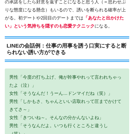
の承諾をしたら好意を返すことになると思う人（＝思わせぶ
りな態度になる懸念）もいるので、誘いを断られる確率が上
がる。初デートや2回目のデートまでは
「あなたと出かけた
い」という気持ちを隠すのも恋愛テクニック
になる。
LINEの会話例：仕事の用事を誘う口実にすると断
られない誘い方ができる
男性「今度の打ち上げ、俺が幹事やれって言われちゃっ
たよ（泣）」
女性「そうなんだ！うーん…ドンマイだね（笑）」
男性「しかもさ、ちゃんといい店取れって圧までかけて
きてさ～」
女性「きついね～。そんなの分かんないよね」
男性「そうなんだよ。いつも行くところと違うし
（笑）」