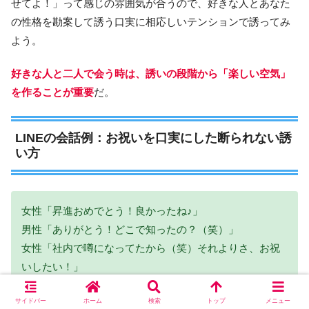
せてよ！」って感じの雰囲気が合うので、好きな人とあなた
の性格を勘案して誘う口実に相応しいテンションで誘ってみ
よう。
好きな人と二人で会う時は、誘いの段階から「楽しい空気」
を作ることが重要
だ。
LINEの会話例：お祝いを口実にした断られない誘
い方
女性「昇進おめでとう！良かったね♪」
男性「ありがとう！どこで知ったの？（笑）」
女性「社内で噂になってたから（笑）それよりさ、お祝
いしたい！」
男性「お祝いって何よ？別に気を遣わんでいいって」
サイドバー
ホーム
検索
トップ
メニュー
女性「気を遣ってるんじゃないの！嬉しいからお祝いし