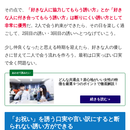
その点で、
「好きな人に協力してもらう誘い方」とか「好き
な人に付き合ってもらう誘い方」は断りにくい誘い方として
非常に優秀
だ。2人で会う約束ができたら、その日を楽しく過
ごして、2回目の誘い・3回目の誘いへとつなげていこう。
少し仲良くなったと思える時期を迎えたら、好きな人の優し
さに甘えて二人で会う流れを作ろう。最初は口実っぽい口実
で全く問題ない。
どんな共通点？居心地がいい女性の特
徴を厳選９つのポイントで徹底解説！
「お祝い」を誘う口実や言い訳にすると断
られない誘い方ができる