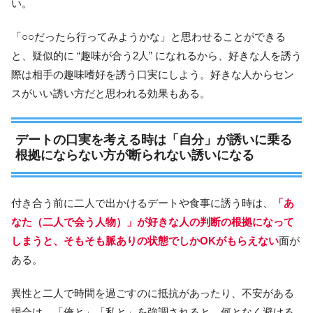
い。
「○○だったら行ってみようかな」と思わせることができる
と、疑似的に “趣味が合う2人” になれるから、好きな人を誘う
際は相手の趣味嗜好を誘う口実にしよう。好きな人からセン
スがいい誘い方だと思われる効果もある。
デートの口実を考える時は「自分」が誘いに乗る
根拠にならない方が断られない誘いになる
付き合う前に二人で出かけるデートや食事に誘う時は、
「あ
なた（二人で会う人物）」が好きな人の判断の根拠になって
しまうと、そもそも脈ありの状態でしかOKがもらえない
面が
ある。
異性と二人で時間を過ごすのに抵抗があったり、不安がある
場合は、「俺と」「私と」を強調されると、何となく避ける