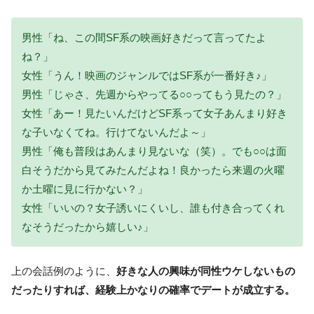
男性「ね、この間SF系の映画好きだって言ってたよ
ね？」
女性「うん！映画のジャンルではSF系が一番好き♪」
男性「じゃさ、先週からやってる○○ってもう見たの？」
女性「あー！見たいんだけどSF系って女子あんまり好き
な子いなくてね。行けてないんだよ～」
男性「俺も普段はあんまり見ないな（笑）。でも○○は面
白そうだから見てみたんだよね！良かったら来週の火曜
か土曜に見に行かない？」
女性「いいの？女子誘いにくいし、誰も付き合ってくれ
なそうだったから嬉しい♪」
上の会話例のように、
好きな人の興味が同性ウケしないもの
だったりすれば、経験上かなりの確率でデートが成立する。