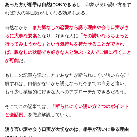
あった方が相手は自然にOKできる
し、印象が良い誘い方をす
れば2人の雰囲気がよくなる効果もある。
当然ながら、
まだ脈なしの恋愛なら誘う理由や会う口実がさ
らに大事な要素
となり、好きな人に
「その誘いならちょっと
行ってみようかな」という気持ちを持たせることができれ
ば、脈なしの状態でも好きな人と遊ぶ・2人でご飯に行くこと
が可能
だ。
もしこの記事を読むことであなたが断られにくい誘い方を理
解すれば、自信がないから誘えなった今までの自分と違い、
もう少し積極的に好きな人へのアプローチができるだろう。
そこでこの記事では、
「断られにくい誘い方７つのポイント
と会話例」
を徹底解説していく。
誘う言い訳や会う口実が大切なのは、相手が誘いに乗る理由