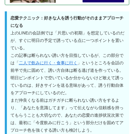
恋愛テクニック：好きな人を誘う行動がそのままアプローチ
になる
上のLINEの会話例では「片思いの初期」を想定しているのだ
が、すぐに明日の予定で誘っている点に一つポイントを置い
ている。
この記事は断られない誘い方を目指しているが、この部分で
は「
二人で飲みに行く・食事に行く
」というところを会話の
前半で先に固めて、誘い方自体は断る逃げ道を作っている。
明日ピンポイントで空いているか分からないけど敢えて誘っ
ているのは、好きサインを送る意味があって、誘う行動自体
をアプローチにしているのだ。
まだ仲良くなる前はガチガチに断られない誘い方をするよ
り、「あなたを意識してます」って伝えながら信頼感を持っ
てもらうことも大切なので、あなたの恋愛の進捗状況次第で
は、最初に「今度飲みに行こう」という部分だけを固めてア
プローチ色を強くする誘い方も検討しよう。