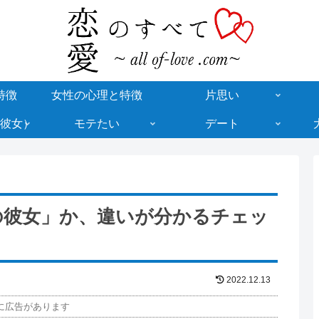
特徴
女性の心理と特徴
片思い
彼女）
モテたい
デート
の彼女」か、違いが分かるチェッ
2022.12.13
に広告があります