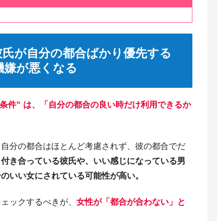
彼氏が自分の都合ばかり優先する
機嫌が悪くなる
な条件” は、「自分の都合の良い時だけ利用できるか
、自分の都合はほとんど考慮されず、彼の都合でだ
、
付き合っている彼氏や、いい感じになっている男
合のいい女にされている可能性が高い。
チェックするべきが、
女性が「都合が合わない」と