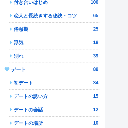
100
付き合いはじめ
65
恋人と長続きする秘訣・コツ
25
倦怠期
18
浮気
39
別れ
89
デート
34
初デート
15
デートの誘い方
12
デートの会話
10
デートの場所