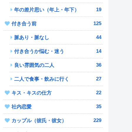
19
年の差片思い（年上・年下）
125
付き合う前
44
脈あり・脈なし
14
付き合うか悩む・迷う
36
良い雰囲気の二人
27
二人で食事・飲みに行く
22
キス・キスの仕方
35
社内恋愛
229
カップル（彼氏・彼女）