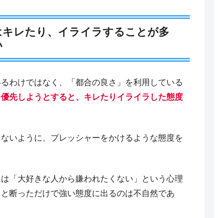
はキレたり、イライラすることが多
い
いるわけではなく、「都合の良さ」を利用している
を優先しようとすると、キレたりイライラした態度
らないように、プレッシャーをかけるような態度を
には「大好きな人から嫌われたくない」という心理
」と断っただけで強い態度に出るのは不自然であ