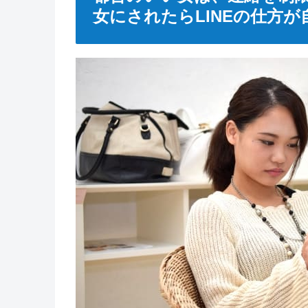
女にされたらLINEの仕方