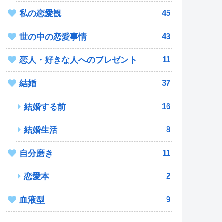
45
私の恋愛観
43
世の中の恋愛事情
11
恋人・好きな人へのプレゼント
37
結婚
16
結婚する前
8
結婚生活
11
自分磨き
2
恋愛本
9
血液型