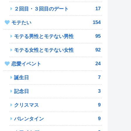
17
２回目・３回目のデート
154
モテたい
95
モテる男性とモテない男性
92
モテる女性とモテない女性
24
恋愛イベント
7
誕生日
3
記念日
9
クリスマス
9
バレンタイン