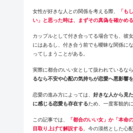
女性が好きな人との関係を考える際、
「も
い」と思った時は、まずその真偽を確かめ
カップルとして付き合ってる場合でも、彼
にはあるし、付き合う前でも曖昧な関係に
ってしまうことがある。
実際に都合のいい女として扱われているな
るなら不安や心配の気持ちが恋愛へ悪影響
恋愛の進み方によっては、
好きな人から見
に感じる恋愛も存在する
ため、一度客観的
この記事では、
「都合のいい女」か「本命の
目取り上げて解説する
。今の漠然とした心