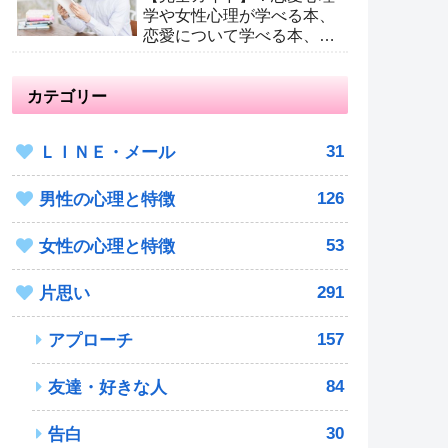
学や女性心理が学べる本、
恋愛について学べる本、男
が読むべき恋愛本
カテゴリー
31
ＬＩＮＥ・メール
126
男性の心理と特徴
53
女性の心理と特徴
291
片思い
157
アプローチ
84
友達・好きな人
30
告白