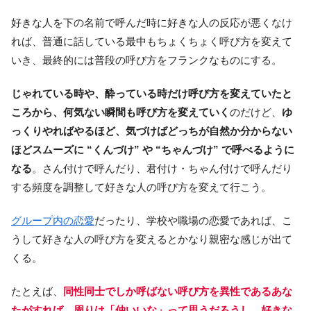
好きな人を下の名前で呼んだ時に好きな人の反応が悪くなけ
れば、普通に話している最中もちょくちょく呼び方を変えて
いき、最終的には普段の呼び方をフランクなものにする。
じゃれている時や、酔っている時だけ呼び方を変えていたと
ころから、何気ない瞬間も呼び方を変えていく
のだけど、
ゆ
っくりやればやるほど、気づけばどっちが自然か分からない
ほどスムーズに “くんづけ” や “ちゃんづけ” で呼べるように
なる
。さん付けで呼んだり、君付け・ちゃん付けで呼んだり
する頻度を調整して好きな人の呼び方を変えて行こう。
グループ内の恋愛
だったり、学校や職場の恋愛であれば、こ
うして好きな人の呼び方を変えるとかなり親密な感じが出て
くる。
たとえば、
同性同士でしか呼ばない呼び方を異性であるあな
たがすれば、周りは「仲いいな」って思うだろうし、好きな