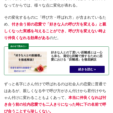
なってからでは、様々な点に変化が表れる。
その変化するものに「呼び方・呼ばれ方」が含まれているた
め、
付き合う前の恋愛で「好きな人の呼び方を変える」と親
しくなった実感を与えることができ、呼び方を変えない時よ
り仲良くなれる効果がある
のだ。
好きな人との丁度いい距離感とは～心
も体も、適切な距離で接するために恋
愛における「距離感」を徹底解説
ずっと名字にさん付けで呼ばれるのは社会人の恋愛に普通で
はあるが、親しくなる中で呼び方がさん付けから君付けやち
ゃん付けに変わることもよくあって、
本当に仲良くなれば付
き合う前の社内恋愛でも二人きりになった時に下の名前で呼
び合うことすら珍しくない。