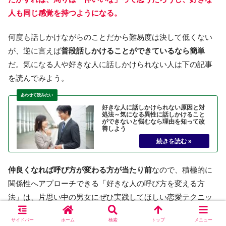
人も同じ感覚を持つようになる。
何度も話しかけながらのことだから難易度は決して低くない
が、逆に言えば
普段話しかけることができているなら簡単
だ。気になる人や好きな人に話しかけられない人は下の記事
を読んでみよう。
好きな人に話しかけられない原因と対
処法～気になる異性に話しかけること
ができないと悩むなら理由を知って改
善しよう
仲良くなれば呼び方が変わる方が当たり前
なので、積極的に
関係性へアプローチできる「好きな人の呼び方を変える方
法」は、片思い中の男女にぜひ実践してほしい恋愛テクニッ
クである。
サイドバー
ホーム
検索
トップ
メニュー