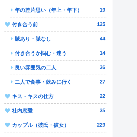
19
年の差片思い（年上・年下）
125
付き合う前
44
脈あり・脈なし
14
付き合うか悩む・迷う
36
良い雰囲気の二人
27
二人で食事・飲みに行く
22
キス・キスの仕方
35
社内恋愛
229
カップル（彼氏・彼女）