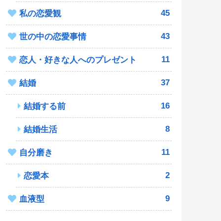
45
私の恋愛観
43
世の中の恋愛事情
11
恋人・好きな人へのプレゼント
37
結婚
16
結婚する前
8
結婚生活
11
自分磨き
2
恋愛本
9
血液型