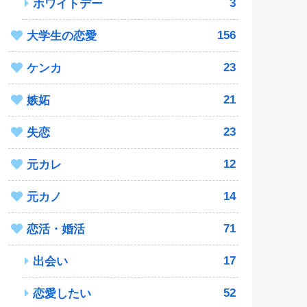
3
ホワイトデー
156
大学生の恋愛
23
ケンカ
21
嫉妬
23
失恋
12
元カレ
14
元カノ
71
恋活・婚活
17
出会い
52
恋愛したい