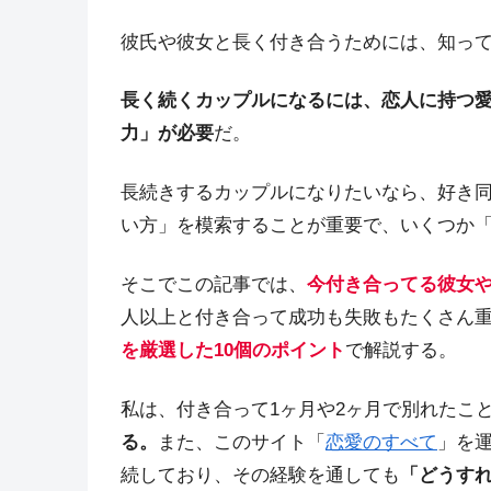
彼氏や彼女と長く付き合うためには、知ってお
長く続くカップルになるには、恋人に持つ
力」が必要
だ。
長続きするカップルになりたいなら、好き同
い方」を模索することが重要で、いくつか
そこでこの記事では、
今付き合ってる彼女
人以上と付き合って成功も失敗もたくさん
を厳選した10個のポイント
で解説する。
私は、付き合って1ヶ月や2ヶ月で別れたこ
る。
また、このサイト「
恋愛のすべて
」を
続しており、その経験を通しても
「どうす