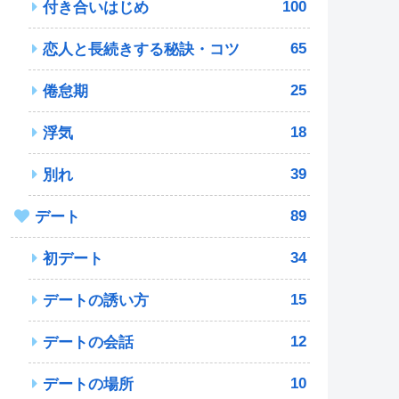
100
付き合いはじめ
65
恋人と長続きする秘訣・コツ
25
倦怠期
18
浮気
39
別れ
89
デート
34
初デート
15
デートの誘い方
12
デートの会話
10
デートの場所