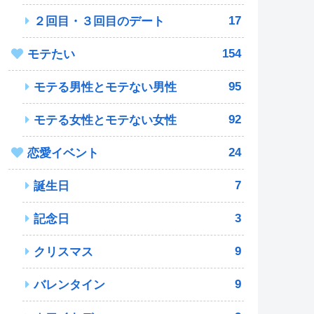
17
２回目・３回目のデート
154
モテたい
95
モテる男性とモテない男性
92
モテる女性とモテない女性
24
恋愛イベント
7
誕生日
3
記念日
9
クリスマス
9
バレンタイン