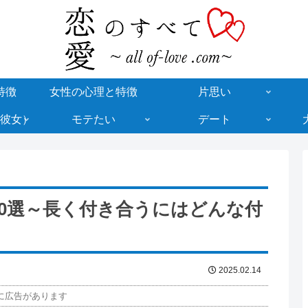
特徴
女性の心理と特徴
片思い
彼女）
モテたい
デート
0選～長く付き合うにはどんな付
2025.02.14
に広告があります