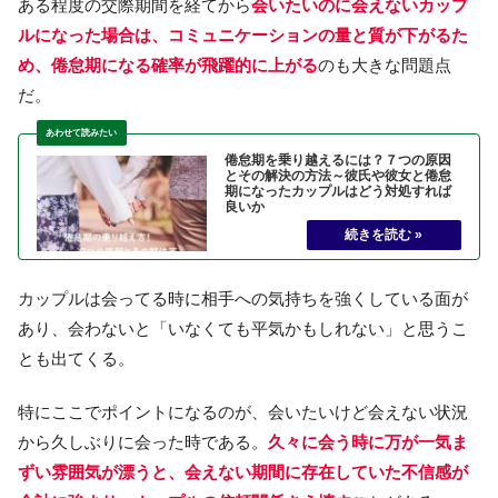
ある程度の交際期間を経てから
会いたいのに会えないカップ
ルになった場合は、コミュニケーションの量と質が下がるた
め、倦怠期になる確率が飛躍的に上がる
のも大きな問題点
だ。
倦怠期を乗り越えるには？７つの原因
とその解決の方法～彼氏や彼女と倦怠
期になったカップルはどう対処すれば
良いか
カップルは会ってる時に相手への気持ちを強くしている面が
あり、会わないと「いなくても平気かもしれない」と思うこ
とも出てくる。
特にここでポイントになるのが、会いたいけど会えない状況
から久しぶりに会った時である。
久々に会う時に万が一気ま
ずい雰囲気が漂うと、会えない期間に存在していた不信感が