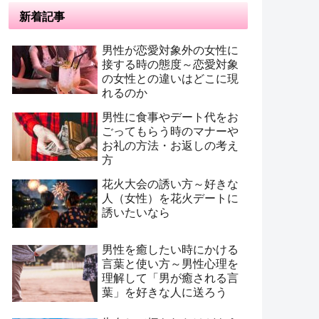
新着記事
男性が恋愛対象外の女性に
接する時の態度～恋愛対象
の女性との違いはどこに現
れるのか
男性に食事やデート代をお
ごってもらう時のマナーや
お礼の方法・お返しの考え
方
花火大会の誘い方～好きな
人（女性）を花火デートに
誘いたいなら
男性を癒したい時にかける
言葉と使い方～男性心理を
理解して「男が癒される言
葉」を好きな人に送ろう