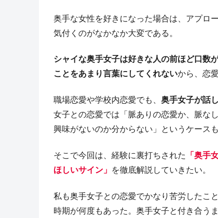
奥手な女性を好きになった場合は、アプロ
気付くのがなかなか大変である。
シャイな奥手女子は好きな人の前ほど口数
ことをあまり言葉にしてくれない
から、恋
職場恋愛や学校内恋愛でも、
奥手女子が話
女子との恋愛では「脈ありの恋愛か、脈な
興味がないのか分からない」というケース
そこで今回は、経験に裏打ちされた
「奥手
ほしいサイン」
を徹底解説していきたい。
私も奥手女子との恋愛でかなり苦労したこ
時期が何度もあった。奥手女子と付き合う