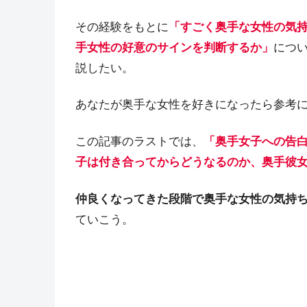
その経験をもとに
「すごく奥手な女性の気
手女性の好意のサインを判断するか」
につ
説したい。
あなたが奥手な女性を好きになったら参考
この記事のラストでは、
「奥手女子への告
子は付き合ってからどうなるのか、奥手彼
仲良くなってきた段階で奥手な女性の気持
ていこう。