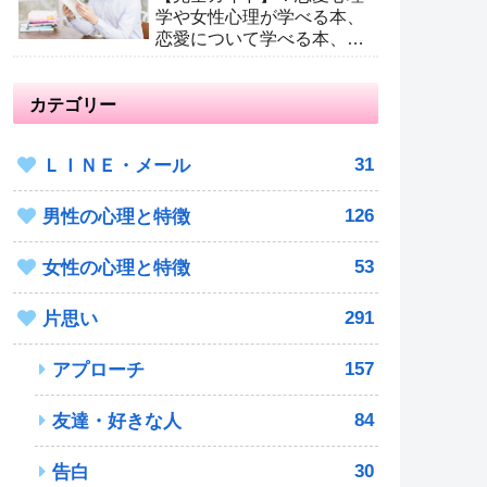
学や女性心理が学べる本、
恋愛について学べる本、男
が読むべき恋愛本
カテゴリー
31
ＬＩＮＥ・メール
126
男性の心理と特徴
53
女性の心理と特徴
291
片思い
157
アプローチ
84
友達・好きな人
30
告白