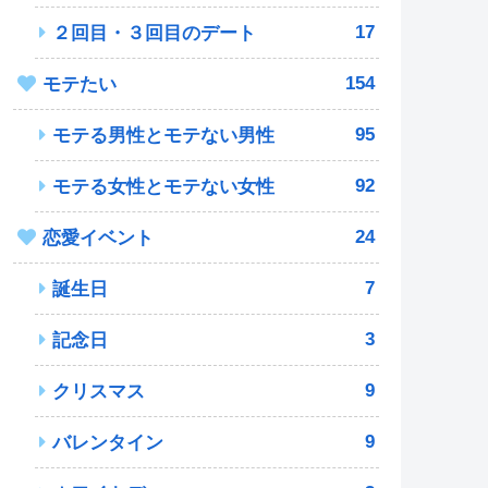
17
２回目・３回目のデート
154
モテたい
95
モテる男性とモテない男性
92
モテる女性とモテない女性
24
恋愛イベント
7
誕生日
3
記念日
9
クリスマス
9
バレンタイン