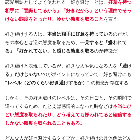
恋愛用語としてよく使われる「好き避け」とは、
好意を持つ
相手に「意識してるから」「好きだから」という理由でそっ
けない態度をとったり、冷たい態度を取ること
を言う。
好き避けする人は、
本当は相手に好意を持っている
のだが、
その本心とは逆の態度を取るため、
一見すると「嫌われて
る」「好かれてない」と感じる態度を取る
のが特徴だ。
好き避けと表現しているが、好きな人や気になる人を
「避け
る」だけじゃない
のがポイントになっていて、好き避けにも
“レベル（どのくらい好き避けするか）”
の概念が存在する。
しかも、その好き避けのレベルは、その日ごと、その瞬間で
違ってくるため、たとえば感情的になった時などは
本当にひ
どい態度を取られたり、どう考えても嫌われてると確信する
しかない態度を取られることもある。
どんな人が好き避けするタイプか、好き避けの具体例はどん