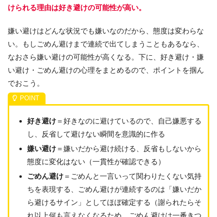
けられる理由は好き避けの可能性が高い。
嫌い避けはどんな状況でも嫌いなのだから、態度は変わらな
い。もしごめん避けまで連続で出てしまうこともあるなら、
なおさら嫌い避けの可能性が高くなる。下に、好き避け・嫌
い避け・ごめん避けの心理をまとめるので、ポイントを掴ん
でおこう。
好き避け
＝好きなのに避けているので、自己嫌悪する
し、反省して避けない瞬間を意識的に作る
嫌い避け
＝嫌いだから避け続ける、反省もしないから
態度に変化はない（一貫性が確認できる）
ごめん避け
＝ごめんと一言いって関わりたくない気持
ちを表現する、ごめん避けが連続するのは「嫌いだか
ら避けるサイン」としてほぼ確定する（謝られたらそ
れ以上何も言えなくなるため、ごめん避けは一番きつ