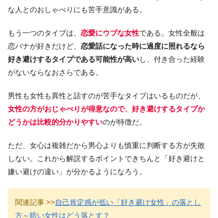
な人とのおしゃべりにも苦手意識がある。
もう一つのタイプは、
恋愛にウブな女性
である。女性全般は
恋バナが好きだけど、
恋愛話になった時に過度に照れるなら
好き避けするタイプである可能性が高い
し、付き合った経験
がないならなおさらである。
男性も女性も異性と話すのが苦手なタイプはいるものだが、
女性の方がおじゃべりが得意なので、好き避けするタイプか
どうかは比較的分かりやすい
のが特徴だ。
ただ、女心は複雑だから男心よりも慎重に判断する方が失敗
しない。これから解説するポイントできちんと「好き避けと
嫌い避けの違い」が分かるようになろう。
関連記事 >>
自己肯定感が低い「好き避け女性」の落とし
方～暗い女性はどう落とす？