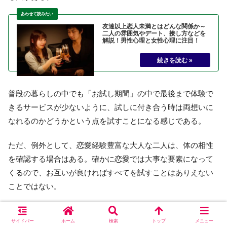
友達以上恋人未満とはどんな関係か～
二人の雰囲気やデート、接し方などを
解説！男性心理と女性心理に注目！
普段の暮らしの中でも「お試し期間」の中で最後まで体験で
きるサービスが少ないように、試しに付き合う時は両想いに
なれるのかどうかという点を試すことになる感じである。
ただ、例外として、恋愛経験豊富な大人な二人は、体の相性
を確認する場合はある。確かに恋愛では大事な要素になって
くるので、お互いが良ければすべてを試すことはありえない
ことではない。
しかし一方で、
お試し期間のモチベーションについては、二
サイドバー
ホーム
検索
トップ
メニュー
人の間に圧倒的な差のある状態
だ。「好きになってもらえる