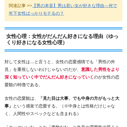
関連記事 >>
【男の本音】男は若い女が好きな理由～何で
年下女性ばっかりモテるの？
女性心理：女性がだんだん好きになる理由（ゆっ
くり好きになる女性心理）
対して女性は…と言うと、女性の恋愛感情でも「男性の外
見」を重視しないわけじゃないのだが、
意識した男性をより
深く知っていく中でだんだん好きになっていく
のが女性の恋
愛観の特徴である。
女性の恋愛観は、
「見た目は大事、でも中身の方がもっと大
事」
という感覚で恋愛する。（※中身とは性格だけじゃな
く、人間性やスペックなども含まれる）