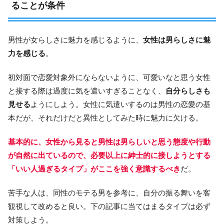
ることが条件
男性が女らしさに魅力を感じるように、
女性は男らしさに魅
力を感じる
。
初対面で恋愛対象外にならないように、可愛いなと思う女性
と接する際は過度に気を遣いすぎることなく、
自分らしさも
見せる
ようにしよう。女性に気遣いするのは男性の恋愛の基
本だが、それだけだと異性としてみた時に魅力に欠ける。
基本的に、女性から見ると男性は男らしいと思う態度や行動
が自然に出ているので、必要以上に紳士的に接しようとする
「いい人過ぎるタイプ」がここを強く意識するべき
だ。
苦手な人は、同性のモテる男を参考に、自分の振る舞いを客
観視して改めると良い。下の記事に当てはまるタイプは必ず
対策しよう。