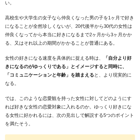
い。
高校生や大学生の女子なら仲良くなった男の子を1ヶ月で好き
になることが全然珍しくないが、20代後半から30代の女性は
仲良くなってから本当に好きになるまで2ヶ月から3ヶ月かか
る、又はそれ以上の期間がかかることが普通にある。
女性の好きになる速度を具体的に捉える時は、
「自分より好
きになるのがゆっくりである」とイメージすると同時に、
「コミュニケーションと年齢」を踏まえる
と、より現実的に
なる。
では、このような恋愛観を持った女性に対してどのようにす
れば好きな女性の恋愛対象に入れるのか。ゆっくり好きにな
る女性に好かれるには、次の見出しで解説する5つのポイント
を満たそう。