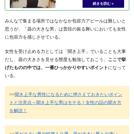
みんなで集まる場所ではなかなか包容力アピールは難しいと
思うが、「器の大きな男」は普段の振る舞いにおいても女性
に包容力を感じさせている。
女性を受け止める力としては「聞き上手」でいることも大事
だし、器の大きさを見せる態度も勉強しておこう。
ここで挙
げたものの中では、一番ひっかかりやすいポイント
になって
いる。
>>
聞き上手な男性になるために押さえておきたいポイン
トと注意点～聞き上手な男はモテる！女性の話の聞き方
を解説！
>>
器が小さい男の特徴１０選～器が大きい男との違い