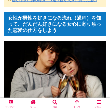
女性が男性を好きになる流れ（過程）を知
って、だんだん好きになる女心に寄り添っ
た恋愛の仕方をしよう
サイドバー
ホーム
検索
トップ
メニュー