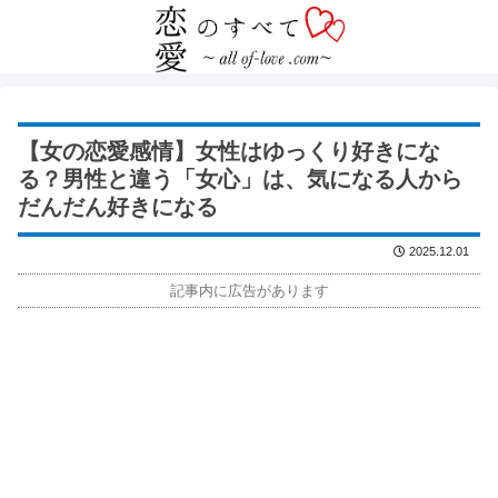
【女の恋愛感情】女性はゆっくり好きにな
る？男性と違う「女心」は、気になる人から
だんだん好きになる
2025.12.01
記事内に広告があります