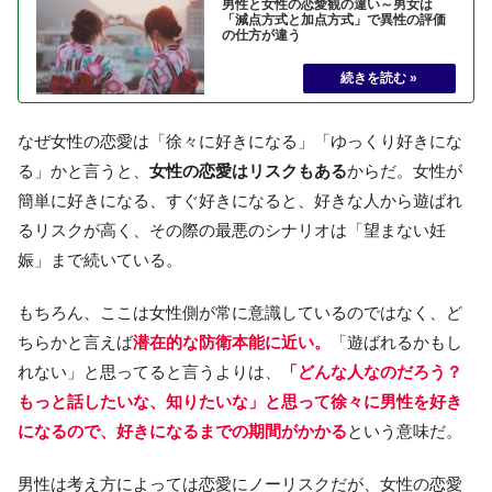
男性と女性の恋愛観の違い～男女は
「減点方式と加点方式」で異性の評価
の仕方が違う
なぜ女性の恋愛は「徐々に好きになる」「ゆっくり好きにな
る」かと言うと、
女性の恋愛はリスクもある
からだ。女性が
簡単に好きになる、すぐ好きになると、好きな人から遊ばれ
るリスクが高く、その際の最悪のシナリオは「望まない妊
娠」まで続いている。
もちろん、ここは女性側が常に意識しているのではなく、ど
ちらかと言えば
潜在的な防衛本能に近い。
「遊ばれるかもし
れない」と思ってると言うよりは、
「どんな人なのだろう？
もっと話したいな、知りたいな」と思って徐々に男性を好き
になるので、好きになるまでの期間がかかる
という意味だ。
男性は考え方によっては恋愛にノーリスクだが、女性の恋愛