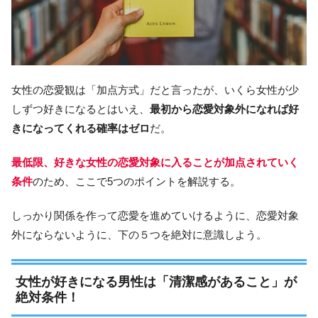
女性の恋愛観は「加点方式」だと言ったが、いくら女性が少
しずつ好きになるとはいえ、
最初から恋愛対象外になれば好
きになってくれる確率はゼロ
だ。
最低限、好きな女性の恋愛対象に入ることが加点されていく
条件
のため、ここで5つのポイントを解説する。
しっかり関係を作って恋愛を進めていけるように、恋愛対象
外にならないように、下の５つを絶対に意識しよう。
女性が好きになる男性は「清潔感があること」が
絶対条件！