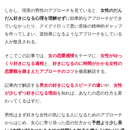
しかし、現実の男性のアプローチを見ていると、
女性のだん
だん好きになる心理を理解せず
に効果的なアプローチができ
ていなかったり、グイグイ行って悪い意味の精神的ギャップ
を作ってしまい、逆効果になるようなアプローチをしている
人が散見される。
そこでこの記事では、
女の恋愛感情
をテーマに、
女性がゆっ
くり好きになる過程
と、
好きになるのに時間がかかる女性の
恋愛観を踏まえたアプローチのコツ
を徹底解説する。
記事内で解説する
男女の好きになるスピードの違い
や、
女性
が少しずつ好きになる理由
を知れば、あなたの恋の仕方も変
わってくるはずだ。
男性はまず好きな女性の気になる人になるためのアプローチ
からはじめ、女心に寄り添った恋の仕方から
予想より少し長