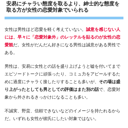
安易にチャラい態度を取るより、紳士的な態度を
取る方が女性の恋愛対象でいられる
女性は男性ほど恋愛を軽く考えていない。
誠意を感じない人
には、早々に「恋愛対象外」のレッテルを貼るのが女性の恋
愛観
だ。女性がだんだん好きになる男性は誠意がある男性で
ある。
男性は、安易に女性との話を盛り上げようと嘘を付いてまで
エピソードトークに頑張ったり、コミュ力をアピールするた
めに過度にチャラく接したりすることも多いが、
その場は盛
り上がったとしても男としての評価はまた別の話
で、恋愛対
象から外されるきっかけになることも多い。
不誠実、野蛮、信頼できないなどのイメージを持たれるから
だ。いずれも女性が彼氏にしたい対象ではない。