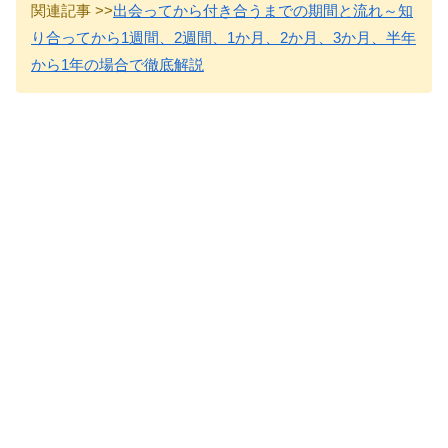
関連記事 >>
出会ってから付き合うまでの期間と流れ～知
り合ってから1週間、2週間、1か月、2か月、3か月、半年
から1年の場合で徹底解説