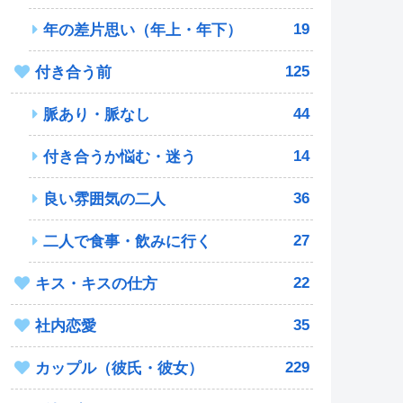
19
年の差片思い（年上・年下）
125
付き合う前
44
脈あり・脈なし
14
付き合うか悩む・迷う
36
良い雰囲気の二人
27
二人で食事・飲みに行く
22
キス・キスの仕方
35
社内恋愛
229
カップル（彼氏・彼女）