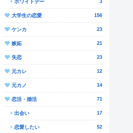
3
ホワイトデー
156
大学生の恋愛
23
ケンカ
21
嫉妬
23
失恋
12
元カレ
14
元カノ
71
恋活・婚活
17
出会い
52
恋愛したい