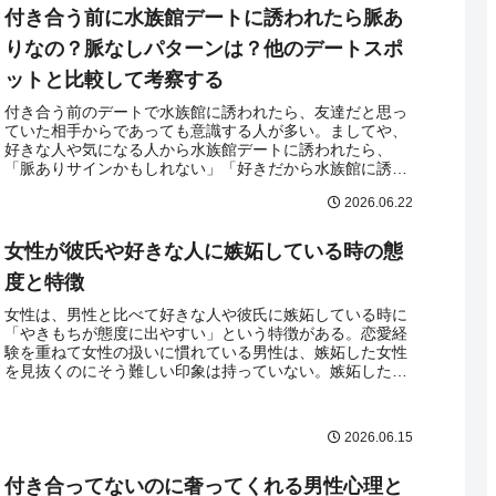
付き合う前に水族館デートに誘われたら脈あ
りなの？脈なしパターンは？他のデートスポ
ットと比較して考察する
付き合う前のデートで水族館に誘われたら、友達だと思っ
ていた相手からであっても意識する人が多い。ましてや、
好きな人や気になる人から水族館デートに誘われたら、
「脈ありサインかもしれない」「好きだから水族館に誘っ
てくれたのかな？」と期待する人がほ
2026.06.22
女性が彼氏や好きな人に嫉妬している時の態
度と特徴
女性は、男性と比べて好きな人や彼氏に嫉妬している時に
「やきもちが態度に出やすい」という特徴がある。恋愛経
験を重ねて女性の扱いに慣れている男性は、嫉妬した女性
を見抜くのにそう難しい印象は持っていない。嫉妬した時
にやせ我慢をする男性と比べた場合
2026.06.15
付き合ってないのに奢ってくれる男性心理と