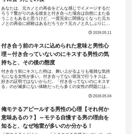
あなたは、元カノとの再会をどんな感じでイメージするだ
ろう？繋がりのある彼女と付き合った場合は自然にまた会
うこともあると思うけど、一度完全に関係なくなった元カ
ノとの再会に経験はあるだろうか？元カノと久しぶりに会
う機会としては、同窓会や成人式だ
2026.05.11
付き合う前のキスに込められた意味と男性心
理～付き合っていないのにキスする男性の気
持ちと、その後の態度
付き合う前にキスした時は、舞い上がるよりも複雑な気持
ちになる女性が多い。付き合ってない状況で行うキスは、
好きの証明ではないからだ。「付き合ってないのにキスす
る」のが滅多にない体験だったら多くの女性の問題にはな
らないのだけど、実際は順番の違う
2026.05.04
俺モテるアピールする男性の心理【それ何か
意味あるの？】～モテる自慢する男の理由を
知ると、なぜ地雷が多いのか分かる！