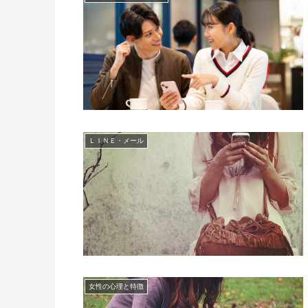
ＬＩＮＥ・メール
女性の心理と特徴