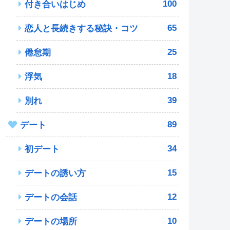
100
付き合いはじめ
65
恋人と長続きする秘訣・コツ
25
倦怠期
18
浮気
39
別れ
89
デート
34
初デート
15
デートの誘い方
12
デートの会話
10
デートの場所