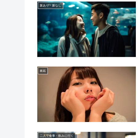
脈あり・脈なし
嫉妬
二人で食事・飲みに行く