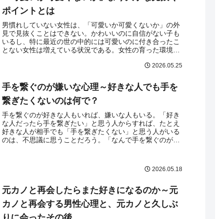
ポイントとは
男慣れしていない女性は、「可愛いか可愛くないか」の外
見で見抜くことはできない。かわいいのに自信がない子も
いるし、特に最近の世の中的には可愛いのに付き合ったこ
とない女性は増えている状況である。女性の育った環境や
本人の性格、男性に対する考え方や
2026.05.25
手を繋ぐのが嫌いな心理～好きな人でも手を
繋ぎたくないのは何で？
手を繋ぐのが好きな人もいれば、嫌いな人もいる。「好き
な人だったら手を繋ぎたい」と思う人からすれば、たとえ
好きな人が相手でも「手を繋ぎたくない」と思う人がいる
のは、不思議に思うことだろう。「なんで手を繋ぐのが苦
手なの？」「手を繋いでくれない彼
2026.05.18
元カノと再会したらまた好きになるのか～元
カノと再会する男性心理と、元カノと久しぶ
りに会ったその後