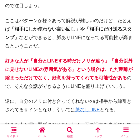
ので注目しよう。
ここはパターンが様々あって解説が難しいのだけど、たとえ
ば
「相手にしか使わない言い回し」や「相手にだけ送るスタ
ンプ」
などができると、脈ありLINEになってる可能性が高ま
るということだ。
好きな人が「自分とLINEする時だけノリが違う」「自分以外
に見せないLINEの雰囲気がある」という場合は、ただ距離が
縮まっただけでなく、好意を持ってくれてる可能性がある
の
で、そんな会話ができるようにLINEを盛り上げていこう。
逆に、自分のノリに付き合ってくれないのは相手から線引き
されてるサインとなり、引いては
脈なしLINE
となる。
好きな人と深い関係になれない人は、下の記事を参考にして
みてほしい。
サイドバー
ホーム
検索
トップ
メニュー