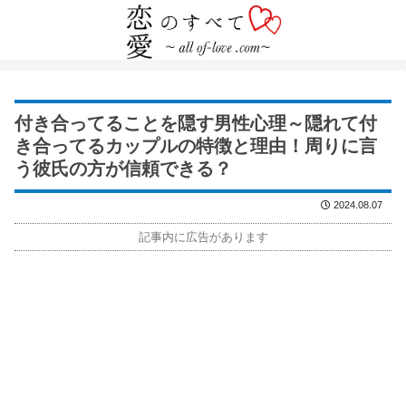
付き合ってることを隠す男性心理～隠れて付
き合ってるカップルの特徴と理由！周りに言
う彼氏の方が信頼できる？
2024.08.07
記事内に広告があります