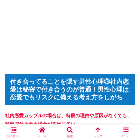
付き合ってることを隠す男性心理③社内恋
愛は秘密で付き合うのが普通！男性心理は
恋愛でもリスクに備える考え方をしがち
社内恋愛カップルの場合は、特段の理由や原因がなくても、
秘密で付き合う場合が本当に多い。
サイドバー
ホーム
検索
トップ
メニュー