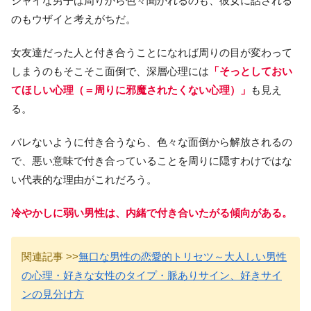
シャイな男子は周りから色々聞かれるのも、彼女に話される
のもウザイと考えがちだ。
女友達だった人と付き合うことになれば周りの目が変わって
しまうのもそこそこ面倒で、深層心理には
「そっとしておい
てほしい心理（＝周りに邪魔されたくない心理）」
も見え
る。
バレないように付き合うなら、色々な面倒から解放されるの
で、悪い意味で付き合っていることを周りに隠すわけではな
い代表的な理由がこれだろう。
冷やかしに弱い男性は、内緒で付き合いたがる傾向がある。
関連記事 >>
無口な男性の恋愛的トリセツ～大人しい男性
の心理・好きな女性のタイプ・脈ありサイン、好きサイ
ンの見分け方