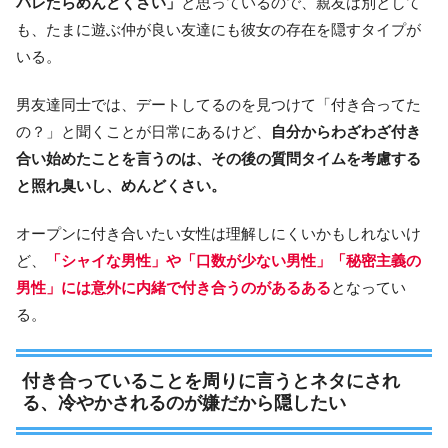
バレたらめんどくさい」
と思っているので、親友は別として
も、たまに遊ぶ仲が良い友達にも彼女の存在を隠すタイプが
いる。
男友達同士では、デートしてるのを見つけて「付き合ってた
の？」と聞くことが日常にあるけど、
自分からわざわざ付き
合い始めたことを言うのは、その後の質問タイムを考慮する
と照れ臭いし、めんどくさい。
オープンに付き合いたい女性は理解しにくいかもしれないけ
ど、
「シャイな男性」や「口数が少ない男性」「秘密主義の
男性」には意外に内緒で付き合うのがあるある
となってい
る。
付き合っていることを周りに言うとネタにされ
る、冷やかされるのが嫌だから隠したい