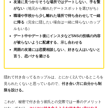
友達に見つかりそうな場所ではデートしない、手を繋
がない
（地元から離れたデートスポットを選びがち）
職場や学校から少し離れた場所で待ち合わせして一緒
に帰る
（完全に隠したい場合は一緒に帰らないカップ
ルもいる）
デート中やデート後にインスタなどSNSの投稿の内容
が被らないように配慮する、示し合わせる
周囲の友達には恋愛相談しない、好きな人はいないと
言う、恋バナを避ける
隠れて付き合ってるカップルは、とにかく2人でいるところを
見られたくないと思っているので、
付き合い方に自分から制
限を設ける。
これが、秘密で付き合う彼氏との交際では一番のデメリット