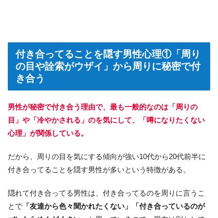
付き合ってることを隠す男性心理①「周り
の目や詮索がウザイ」から周りに秘密で付
き合う
男性が秘密で付き合う理由で、最も一般的なのは「周りの
目」や「冷やかされる」のを気にして、「噂になりたくない
心理」が関係している。
だから、周りの目を気にする傾向が強い10代から20代前半に
付き合ってることを隠す男性が多いという特徴がある。
隠れて付き合ってる男性は、付き合ってるのを周りに言うこ
とで
「友達から色々聞かれたくない」「付き合っているのが