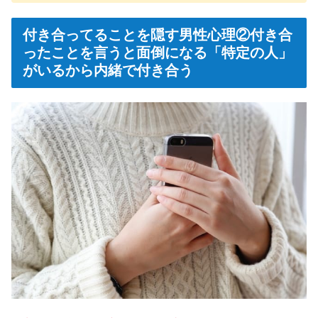
付き合ってることを隠す男性心理②付き合
ったことを言うと面倒になる「特定の人」
がいるから内緒で付き合う