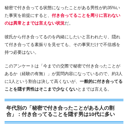
秘密で付き合ってる状態になったことがある男性が約35%い
た事実を前提にすると、
付き合ってることを周りに言わない
のは異常とまでは言えない状況
だ。
彼氏から付き合ってるのを内緒にしたいと言われたり、隠れ
て付き合ってる素振りを見せても、その事実だけで不信感を
持つ必要はない。
このアンケートは「今までの交際で秘密で付き合ったことが
あるか（経験の有無）」が質問内容になっているので、約3人
に1人という割合は決して高くないが、
一般的に付き合ってる
ことを隠す男性はそこまで少なくない
とまでは言える。
年代別の「秘密で付き合ったことがある人の割
合」：付き合ってることを隠す男は10代に多い