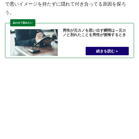
で悪いイメージを持たずに隠れて付き合ってる原因を探ろ
う。
男性が元カノを思い出す瞬間は～元カ
ノと別れたことを男性が後悔するとき