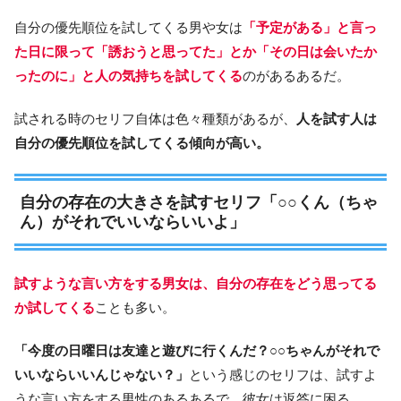
自分の優先順位を試してくる男や女は
「予定がある」と言っ
た日に限って「誘おうと思ってた」とか「その日は会いたか
ったのに」と人の気持ちを試してくる
のがあるあるだ。
試される時のセリフ自体は色々種類があるが、
人を試す人は
自分の優先順位を試してくる傾向が高い。
自分の存在の大きさを試すセリフ「○○くん（ちゃ
ん）がそれでいいならいいよ」
試すような言い方をする男女は、自分の存在をどう思ってる
か試してくる
ことも多い。
「今度の日曜日は友達と遊びに行くんだ？○○ちゃんがそれで
いいならいいんじゃない？」
という感じのセリフは、試すよ
うな言い方をする男性のあるあるで、彼女は返答に困る。