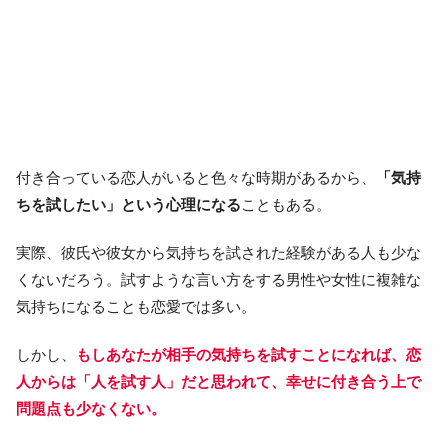
付き合っている恋人がいると色々な時期があるから、
「気持
ちを試したい」という心理になる
こともある。
実際、彼氏や彼女から気持ちを試された経験がある人も少な
くないだろう。試すような言い方をする男性や女性に複雑な
気持ちになることも恋愛では多い。
しかし、
もしあなたが相手の気持ちを試すことになれば、恋
人からは「人を試す人」だと思われて
、幸せに付き合う上で
問題点も少なくない。