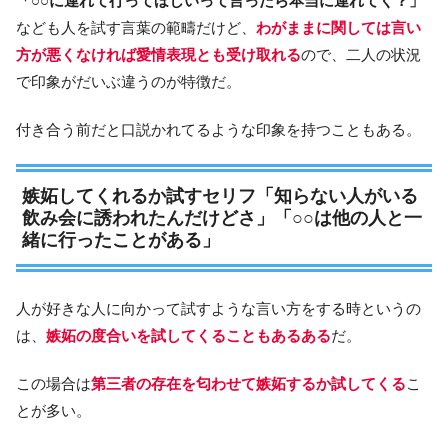
「○○に連れて行ってほしいって言ったら本当に連れてく？」
なども人を試す言葉の範疇だけど、
わがままに関しては言い
方が悪くなければ愛情表現とも受け取れる
ので、二人の状況
で印象がだいぶ違うのが特徴だ。
付き合う前だと口説かれてるような印象を持つこともある。
嫉妬してくれるか試すセリフ「知らない人がいる
飲み会に誘われたんだけどさ」「○○は他の人と一
緒に行ったことがある」
人が好きな人に向かって試すような言い方をする時というの
は、
嫉妬の度合いを試してくることもあるある
だ。
この場合は
第三者の存在を匂わせて嫉妬するか試してくる
こ
とが多い。