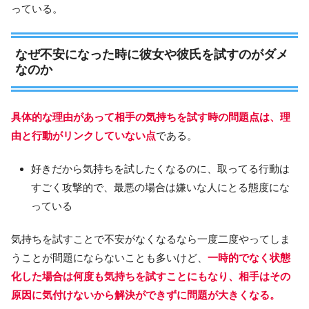
っている。
なぜ不安になった時に彼女や彼氏を試すのがダメ
なのか
具体的な理由があって相手の気持ちを試す時の問題点は、理
由と行動がリンクしていない点
である。
好きだから気持ちを試したくなるのに、取ってる行動は
すごく攻撃的で、最悪の場合は嫌いな人にとる態度にな
っている
気持ちを試すことで不安がなくなるなら一度二度やってしま
うことが問題にならないことも多いけど、
一時的でなく状態
化した場合は何度も気持ちを試すことにもなり、相手はその
原因に気付けないから解決ができずに問題が大きくなる。