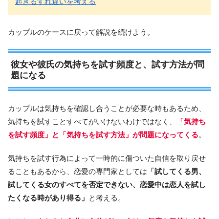
起きるすれ違いを考える
カップルのケースに戻って解説を続けよう。
彼女や彼氏の気持ちを試す頻度と、試す方法が問
題になる
カップルは気持ちを確認し合うことが必要な時もあるため、
気持ちを試すことすべてがいけないわけではなく、
「気持ち
を試す頻度」と「気持ちを試す方法」が問題になってくる
。
気持ちを試す行為によって一時的に傷ついた自信を取り戻せ
ることもあるから、恋愛の専門家としては
「試してくる男、
試してくる女のすべてを否定できない、恋愛中は恋人を試し
たくなる時があり得る」
と考える。