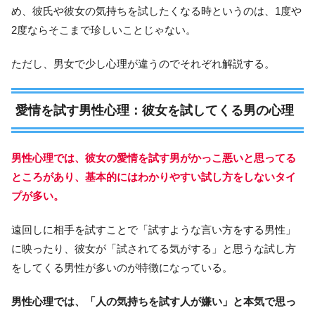
め、彼氏や彼女の気持ちを試したくなる時というのは、1度や
2度ならそこまで珍しいことじゃない。
ただし、男女で少し心理が違うのでそれぞれ解説する。
愛情を試す男性心理：彼女を試してくる男の心理
男性心理では、彼女の愛情を試す男がかっこ悪いと思ってる
ところがあり、基本的にはわかりやすい試し方をしないタイ
プが多い。
遠回しに相手を試すことで「試すような言い方をする男性」
に映ったり、彼女が「試されてる気がする」と思うな試し方
をしてくる男性が多いのが特徴になっている。
男性心理では、「人の気持ちを試す人が嫌い」と本気で思っ