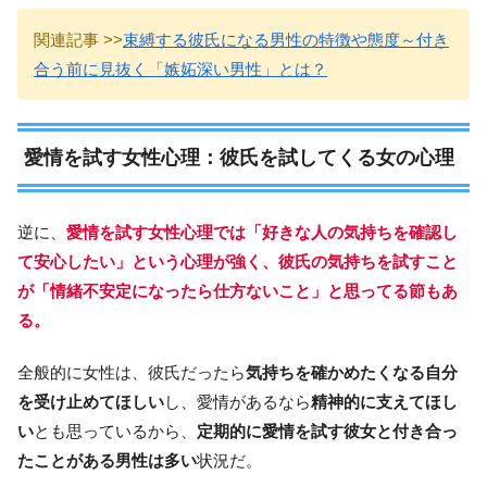
関連記事 >>
束縛する彼氏になる男性の特徴や態度～付き
合う前に見抜く「嫉妬深い男性」とは？
愛情を試す女性心理：彼氏を試してくる女の心理
逆に、
愛情を試す女性心理では「好きな人の気持ちを確認し
て安心したい」という心理が強く、彼氏の気持ちを試すこと
が「情緒不安定になったら仕方ないこと」と思ってる節もあ
る。
全般的に女性は、彼氏だったら
気持ちを確かめたくなる自分
を受け止めてほしい
し、愛情があるなら
精神的に支えてほし
い
とも思っているから、
定期的に愛情を試す彼女と付き合っ
たことがある男性は多い
状況だ。