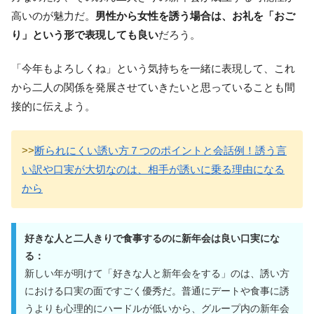
高いのが魅力だ。
男性から女性を誘う場合は、お礼を「おご
り」という形で表現しても良い
だろう。
「今年もよろしくね」という気持ちを一緒に表現して、これ
から二人の関係を発展させていきたいと思っていることも間
接的に伝えよう。
>>
断られにくい誘い方７つのポイントと会話例！誘う言
い訳や口実が大切なのは、相手が誘いに乗る理由になる
から
好きな人と二人きりで食事するのに新年会は良い口実にな
る：
新しい年が明けて「好きな人と新年会をする」のは、誘い方
における口実の面ですごく優秀だ。普通にデートや食事に誘
うよりも心理的にハードルが低いから、グループ内の新年会