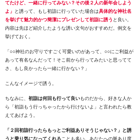
てたけど、一緒に行ってみない？その後２人の新年会しよう
よ」
と誘って、もし初詣に行っていた場合は
具体的な神社名
を挙げて魅力的かつ簡潔にプレゼンして初詣に誘う
と良い。
内容は先ほど紹介したような誘い文句がおすすめだ。例文を
挙げておく。
「○○神社のお守りですごく可愛いのがあって、○○にご利益が
あって有名なんだって！そこ前から行ってみたいと思ってて
さ、もし良かったら一緒に行かない？」
こんなイメージで誘う。
ちなみに、
初詣は何回も行って良い
ものだから、好きな人か
ら「初詣もう行っちゃったから行けないよ」と言われたら教
えてあげよう。
「２回初詣行ったらもっとご利益ありそうじゃない？」と誘
うと乗り気になってくれる
ことも多い。あなたへの脈あり度