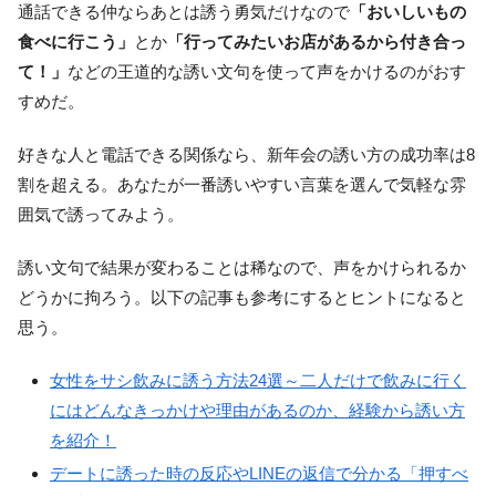
通話できる仲ならあとは誘う勇気だけなので
「おいしいもの
食べに行こう」
とか
「行ってみたいお店があるから付き合っ
て！」
などの王道的な誘い文句を使って声をかけるのがおす
すめだ。
好きな人と電話できる関係なら、新年会の誘い方の成功率は8
割を超える。あなたが一番誘いやすい言葉を選んで気軽な雰
囲気で誘ってみよう。
誘い文句で結果が変わることは稀なので、声をかけられるか
どうかに拘ろう。以下の記事も参考にするとヒントになると
思う。
女性をサシ飲みに誘う方法24選～二人だけで飲みに行く
にはどんなきっかけや理由があるのか、経験から誘い方
を紹介！
デートに誘った時の反応やLINEの返信で分かる「押すべ