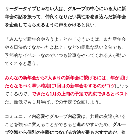
リーダータイプじゃない人は、グループの中心にいる人に新
年会の話を振って、仲良くなりたい異性を巻き込んだ新年会
を企画してもらえるように声をかける
と良い。
「みんなで新年会やろうよ」とか「そういえば、まだ新年会
やる日決めてなかったよね？」などの簡単な誘い文句でも、
季節的なイベントなのでいつも幹事をやってくれる人が動い
てくれると思う。
みんなの新年会から2人きりの新年会に繋げるには、年が明け
たらなるべく早い時期に1回目の新年会をするのがコツ
になっ
てくるので、
できたら1月の上旬の予定で約束できるとベスト
だ。最低でも１月半ばまでの予定で企画しよう。
コミュニティ内恋愛やグループ内恋愛は、共通の友達がいる
ことを強みに変えることができると進めやすいため、
グルー
プ交際から個別の交際につなげる方法が最もおすすめだ
。複