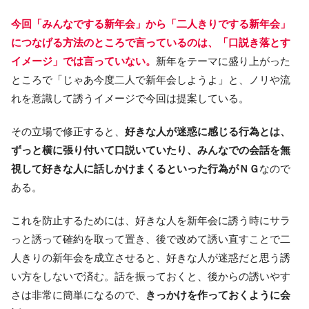
今回「みんなでする新年会」から「二人きりでする新年会」
につなげる方法のところで言っているのは、「口説き落とす
イメージ」では言っていない。
新年をテーマに盛り上がった
ところで「じゃあ今度二人で新年会しようよ」と、ノリや流
れを意識して誘うイメージで今回は提案している。
その立場で修正すると、
好きな人が迷惑に感じる行為とは、
ずっと横に張り付いて口説いていたり、みんなでの会話を無
視して好きな人に話しかけまくるといった行為がＮＧ
なので
ある。
これを防止するためには、好きな人を新年会に誘う時にサラ
っと誘って確約を取って置き、後で改めて誘い直すことで二
人きりの新年会を成立させると、好きな人が迷惑だと思う誘
い方をしないで済む。話を振っておくと、後からの誘いやす
さは非常に簡単になるので、
きっかけを作っておくように会