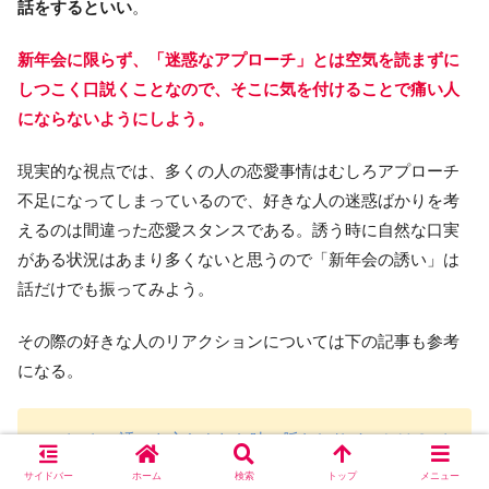
話をするといい
。
新年会に限らず、「迷惑なアプローチ」とは空気を読まずに
しつこく口説くことなので、そこに気を付けることで痛い人
にならないようにしよう。
現実的な視点では、多くの人の恋愛事情はむしろアプローチ
不足になってしまっているので、好きな人の迷惑ばかりを考
えるのは間違った恋愛スタンスである。誘う時に自然な口実
がある状況はあまり多くないと思うので「新年会の誘い」は
話だけでも振ってみよう。
その際の好きな人のリアクションについては下の記事も参考
になる。
>>
デートの誘いを交わされた時の脈なしサインとは？デ
ートの断り文句で脈なしのパターンを解説！
サイドバー
ホーム
検索
トップ
メニュー