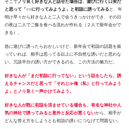
そこで
ノリ良く好きな人と話せた場合は、遊びに行く口実だ
と思って「○○に行ってみようよ」と初詣に誘ってみる
と、年
明け早々から好きな人と二人で会うきっかけができ、その日
の夜は二人でご飯を食べる流れが作れる（２人で新年会がで
きる）。
急に遊びに誘ったらおかしいけど、新年会で初詣の話題を振
っていれば、相手は思ってる以上に不自然な誘いだと思わな
い。冗談半分の誘い方ができるのも、この方法の魅力だ。
好きな人が「まだ初詣に行ってない」という話をしたら、誘
えるチャンスだと思って「それじゃ俺（私）と行ってみよう
よ」とノリ良く一声かけてみよう。
好きな人が既に初詣を済ませている場合も、有名な神社や人
気の神社で誘ってみると意外と反応が悪くない
から、相手が
どんな答え方をしようとも初詣の誘いにつなげて問題ない。