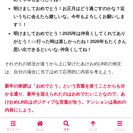
明けましておめでとう！お正月はどう過ごすのかな？近
いうちに会えたら嬉しいな。今年もよろしくお願いしま
す！！
明けましておめでとう！2025年は仲良くしてくれてあり
がとう！○○行った時は楽しかったね！2026年もたくさん
思い出できるといいな♪仲良くしてね！
それぞれの状況が違うから上に挙げたあけおめLINEの例文
は、自分の場合に当てはめて応用的に内容を考えよう。
新年の挨拶は「おめでとう」という言葉を使うことからも分
かる通り、新年を迎えられたのはおめでたいことなので、あ
けおめLINEはポジティブな言葉が合う。テンションは高めの
内容にしよう。
好きな人にあけおめLINEをする時は、思わず笑顔になってし
サイドバー
ホーム
検索
トップ
メニュー
まうようなLINEを送る方が喜んでくれる。