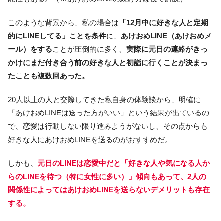
このような背景から、私の場合は
「12月中に好きな人と定期
的にLINEしてる」ことを条件
に、
あけおめLINE（あけおめメ
ール）をする
ことが圧倒的に多く、
実際に元日の連絡がきっ
かけにまだ付き合う前の好きな人と初詣に行くことが決まっ
たことも複数回あった。
20人以上の人と交際してきた私自身の体験談から、明確に
「あけおめLINEは送った方がいい」という結果が出ているの
で、恋愛は行動しない限り進みようがないし、その点からも
好きな人にあけおめLINEを送るのがおすすめだ。
しかも、
元日のLINEは恋愛中だと「好きな人や気になる人か
らのLINEを待つ（特に女性に多い）」傾向もあって、2人の
関係性によってはあけおめLINEを送らないデメリットも存在
する。