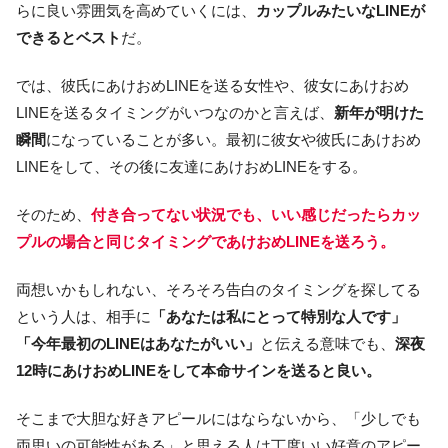
らに良い雰囲気を高めていくには、
カップルみたいなLINEが
できるとベスト
だ。
では、彼氏にあけおめLINEを送る女性や、彼女にあけおめ
LINEを送るタイミングがいつなのかと言えば、
新年が明けた
瞬間
になっていることが多い。最初に彼女や彼氏にあけおめ
LINEをして、その後に友達にあけおめLINEをする。
そのため、
付き合ってない状況でも、いい感じだったらカッ
プルの場合と同じタイミングであけおめLINEを送ろう。
両想いかもしれない、そろそろ告白のタイミングを探してる
という人は、相手に
「あなたは私にとって特別な人です」
「今年最初のLINEはあなたがいい」
と伝える意味でも、
深夜
12時にあけおめLINEをして本命サインを送ると良い。
そこまで大胆な好きアピールにはならないから、「少しでも
両思いの可能性がある」と思える人は丁度いい好意のアピー