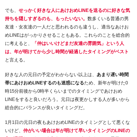
でも、
せっかく好きな人にあけおめLINEを送るのに好きな気
持ちを隠しすぎるのも、もったいない。
数多くいる普通の男
友達・女友達の一人だと思われるのも違うし、適当なあけお
めLINEはがっかりさせることもある。これらのことを総合的
に考えると、
「仲はいいけどまだ友達の雰囲気」という人
は、
年が明けてから少し時間が経過したタイミングがベスト
と言える。
好きな人の元日の予定がわからない以上は、
あまり遅い時間
帯にあけおめLINEするのも迷惑になる
ため、新年が明けた0
時15分前後から0時半くらいまでのタイミングであけおめ
LINEをすると良いだろう。元日は夜更かしする人が多いから
総合的にバランスが良いタイミングだ。
1月1日の元日の夜もあけおめLINEのタイミングとして悪くな
いけど、
仲がいい場合は年が明けて早いタイミングのLINEの