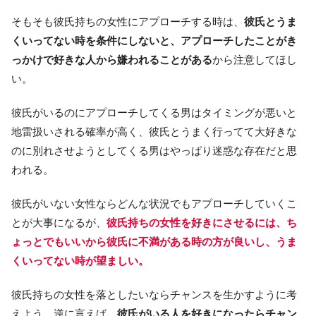
そもそも彼氏持ちの女性にアプローチする時は、
彼氏とうま
くいってない時を条件にしないと、アプローチしたことがき
っかけで好きな人から嫌われることがある
から注意してほし
い。
彼氏がいるのにアプローチしてくる男はタイミングが悪いと
地雷扱いされる確率が高く、彼氏とうまく行ってて大好きな
のに別れさせようとしてくる男はやっぱり迷惑な存在だと思
われる。
彼氏がいない女性ならどんな状況でもアプローチしていくこ
とが大事になるが、
彼氏持ちの女性を好きにさせるには、ち
ょっとでもいいから彼氏に不満がある時の方が良いし、うま
くいってない時が望ましい。
彼氏持ちの女性を落としたいならチャンスを生かすように考
えよう。逆に言えば、
彼氏がいる人を好きになったらチャン