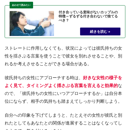
付き合っている意味がないカップルの
特徴～ずるずる付き合わないで捨てる
べき？
ストレートに作用しなくても、状況によっては彼氏持ちの女
性を揺さぶる言葉を使うことで彼女を別れさせることや、別
れるか考えさせることができる場合がある。
彼氏持ちの女性にアプローチする時は、
好きな女性の様子を
よく見て、タイミングよく揺さぶる言葉を言えると効果的
な
ので、「彼氏持ちの女性にいつアプローチするか」は自分本
位にならず、相手の気持ちも踏まえてしっかり判断しよう。
自分への印象を下げてしまうと、たとえその女性が彼氏と別
れたとしてもあなたとの関係が進展することはなくなってし