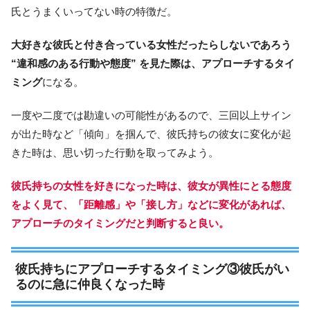
氏とうまくいってない時の特徴だ。
大好きな彼氏と付き合っている女性だったらしないであろう
“違和感のある行動や態度” を見た際は、アプローチするタイ
ミング
になる。
一度や二度では勘違いの可能性があるので、三回以上サイン
が出た時など「傾向」を掴んで、彼氏持ちの彼女に変化が起
きた時は、思い切った行動を取ってみよう。
彼氏持ちの女性を好きになった時は、彼女が異性にとる態度
をよく見て、「距離感」や「接し方」などに変化があれば、
アプローチのタイミングだと判断すると良い。
彼氏持ちにアプローチするタイミング③彼氏がい
るのに急に仲良くなった時