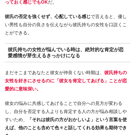
っておく感じでもOK
だ。
彼氏の否定を強くせず、心配している感じ
で言えると、優し
い男性も自分の良さを伝えながら彼氏持ちの女性を口説くこ
とができる。
彼氏持ちの女性が悩んでいる時は、絶対的な肯定が恋
愛感情が芽生えるきっかけになる
まだそこまであなたと彼女が仲良くない時期は、
彼氏持ちの
女性を好きにさせるのに「彼女を肯定してあげる」ことが恋
愛的に意味深い。
彼女の悩みに共感してあげることで自分への見方が変わる
し、自分を否定する人よりも肯定する人の方が悩み相談しや
すいため、
「それは彼氏の方がおかしいよ」という言葉を使
えば、他のことも含めて色々と話してくれる効果も期待でき