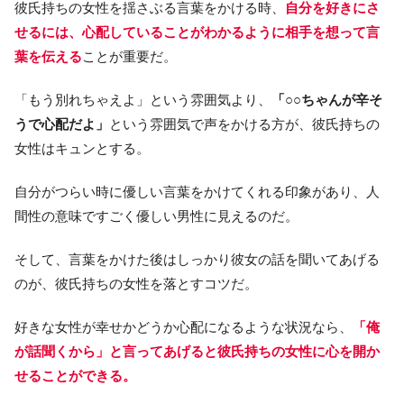
彼氏持ちの女性を揺さぶる言葉をかける時、
自分を好きにさ
せるには、心配していることがわかるように相手を想って言
葉を伝える
ことが重要だ。
「もう別れちゃえよ」という雰囲気より、
「○○ちゃんが辛そ
うで心配だよ」
という雰囲気で声をかける方が、彼氏持ちの
女性はキュンとする。
自分がつらい時に優しい言葉をかけてくれる印象があり、人
間性の意味ですごく優しい男性に見えるのだ。
そして、言葉をかけた後はしっかり彼女の話を聞いてあげる
のが、彼氏持ちの女性を落とすコツだ。
好きな女性が幸せかどうか心配になるような状況なら、
「俺
が話聞くから」と言ってあげると彼氏持ちの女性に心を開か
せることができる。