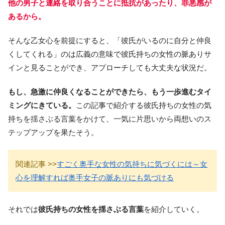
他の男子と連絡を取り合うことに抵抗があったり、罪悪感が
あるから。
そんな乙女心を前提にすると、「彼氏がいるのに自分と仲良
くしてくれる」のは広義の意味で彼氏持ちの女性の脈ありサ
インと見ることができ、アプローチしても大丈夫な状況だ。
もし、急激に仲良くなることができたら、もう一歩進むタイ
ミングにきている。
この記事で紹介する彼氏持ちの女性の気
持ちを揺さぶる言葉をかけて、一気に片思いから両想いのス
テップアップを果たそう。
関連記事 >>
すごく奥手な女性の気持ちに気づくには～女
心を理解すれば奥手女子の脈ありにも気づける
それでは
彼氏持ちの女性を揺さぶる言葉
を紹介していく。