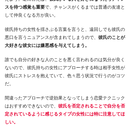
スを待つ感覚も重要
で、チャンスがくるまでは普通の友達と
して仲良くなる方が良い。
彼氏持ちの女性を揺さぶる言葉を言うと、遠回しでも彼氏の
悪口を言うニュアンスが含まれてしまうので、
彼氏のことが
大好きな彼女には嫌悪感を与えてしまう。
誰でも自分の好きな人のことを悪く言われるのは気分が良く
ないので、彼氏持ちの女性にアプローチする時は相手女性が
彼氏にストレスを抱えていて、色々思う状況で行うのがコツ
だ。
間違ったアプローチで逆効果となってしまう恋愛テクニック
はおすすめできないので、
彼氏を否定されることで自分を否
定されているように感じるタイプの女性には特に注意してほ
しい。