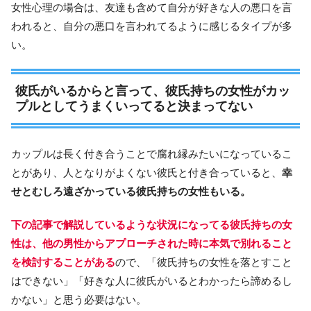
女性心理の場合は、友達も含めて自分が好きな人の悪口を言
われると、自分の悪口を言われてるように感じるタイプが多
い。
彼氏がいるからと言って、彼氏持ちの女性がカッ
プルとしてうまくいってると決まってない
カップルは長く付き合うことで腐れ縁みたいになっているこ
とがあり、人となりがよくない彼氏と付き合っていると、
幸
せとむしろ遠ざかっている彼氏持ちの女性もいる。
下の記事で解説しているような状況になってる彼氏持ちの女
性は、他の男性からアプローチされた時に本気で別れること
を検討することがある
ので、「彼氏持ちの女性を落とすこと
はできない」「好きな人に彼氏がいるとわかったら諦めるし
かない」と思う必要はない。