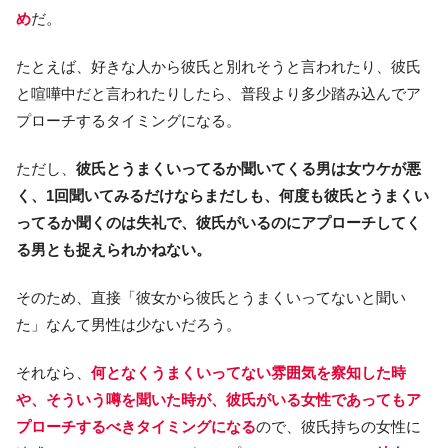
め
だ。
たとえば、好きな人から彼氏と別れそうと言われたり、彼氏
と喧嘩中だと言われたりしたら、普段より多少踏み込んでア
プローチするタイミングになる。
ただし、
彼氏とうまくいってるか聞いてくる男は女ウケが悪
く、1回聞いてみるだけならまだしも、何度も彼氏とうまくい
ってるか聞くのは失礼で、彼氏がいるのにアプローチしてく
る男とも捉えられかねない。
そのため、直接「彼女から彼氏とうまくいってないと聞い
た」なんて男性は少ないだろう。
それなら、
何となくうまくいってない雰囲気を察知した時
や、そういう噂を聞いた時が、彼氏がいる女性であってもア
プローチするべきタイミングになる
ので、彼氏持ちの女性に