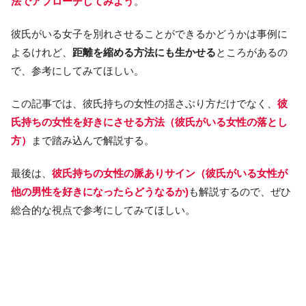
法でアプローチしてみよう
。
彼氏がいる女子を別れさせることができるかどうかは事例に
よるけれど、
距離を縮める方法にも生かせる
ところがあるの
で、参考にしてみてほしい。
この記事では、彼氏持ちの女性の揺さぶり方だけでなく、
彼
氏持ちの女性を好きにさせる方法（彼氏がいる女性の落とし
方）
まで踏み込んで解説する。
最後は、
彼氏持ちの女性の脈ありサイン（彼氏がいる女性が
他の男性を好きになったらどうなるか)
も解説するので、ぜひ
総合的な視点で参考にしてみてほしい。