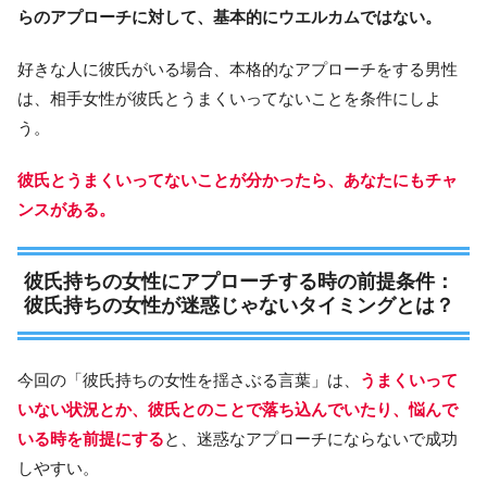
らのアプローチに対して、基本的にウエルカムではない。
好きな人に彼氏がいる場合、本格的なアプローチをする男性
は、相手女性が彼氏とうまくいってないことを条件にしよ
う。
彼氏とうまくいってないことが分かったら、あなたにもチャ
ンスがある。
彼氏持ちの女性にアプローチする時の前提条件：
彼氏持ちの女性が迷惑じゃないタイミングとは？
今回の「彼氏持ちの女性を揺さぶる言葉」は、
うまくいって
いない状況とか、彼氏とのことで落ち込んでいたり、悩んで
いる時を前提にする
と、迷惑なアプローチにならないで成功
しやすい。