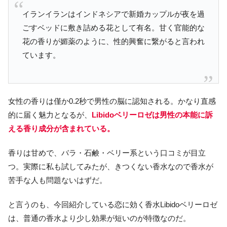
イランイランはインドネシアで新婚カップルが夜を過
ごすベッドに敷き詰める花として有名。甘く官能的な
花の香りが媚薬のように、性的興奮に繋がると言われ
ています。
女性の香りは僅か0.2秒で男性の脳に認知される。かなり直感
的に届く魅力となるが、
Libidoベリーロゼは男性の本能に訴
える香り成分が含まれている。
香りは甘めで、バラ・石鹸・ベリー系という口コミが目立
つ。実際に私も試してみたが、きつくない香水なので香水が
苦手な人も問題ないはずだ。
と言うのも、今回紹介している恋に効く香水Libidoベリーロゼ
は、普通の香水より少し効果が短いのが特徴なのだ。