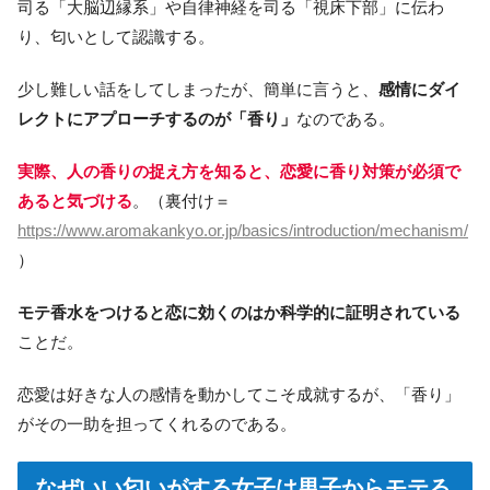
司る「大脳辺縁系」や自律神経を司る「視床下部」に伝わ
り、匂いとして認識する。
少し難しい話をしてしまったが、簡単に言うと、
感情にダイ
レクトにアプローチするのが「香り」
なのである。
実際、人の香りの捉え方を知ると、恋愛に香り対策が必須で
あると気づける
。（裏付け＝
https://www.aromakankyo.or.jp/basics/introduction/mechanism/
）
モテ香水をつけると恋に効くのはか科学的に証明されている
ことだ。
恋愛は好きな人の感情を動かしてこそ成就するが、「香り」
がその一助を担ってくれるのである。
なぜいい匂いがする女子は男子からモテる