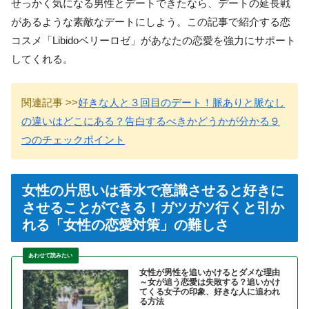
せっかく気になる男性とデートできたなら、デートの延長戦
があるような素敵なデートにしよう。この記事で紹介する恋
コスメ「Libidoベリーロゼ」があなたの恋愛を強力にサポート
してくれる。
関連記事 >>
好きな人と３回目のデート！脈ありと脈なし
の違いはどこにある？告白するべきかどうかが分かる９
つのチェックポイント
女性の片思いは香水で意識させると好きに
させることができる！ガツガツ行くと引か
れる「女性の恋愛対策」の難しさ
女性が男性を追いかけるとダメな理由
～女が追う恋愛は失敗する？追いかけ
てくる女子の印象、好きな人に追われ
る方法