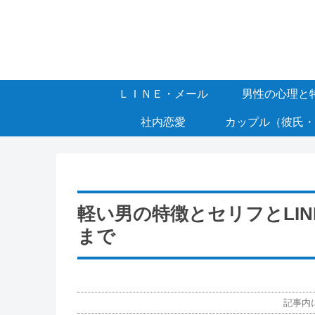
ＬＩＮＥ・メール
男性の心理と
社内恋愛
カップル（彼氏・
軽い男の特徴とセリフとLI
まで
記事内