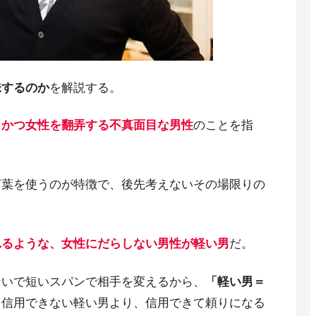
味するのか
を解説する。
、かつ女性を翻弄する不真面目な男性
のことを指
言葉を使うのが特徴で、後先考えないその場限りの
れるような、女性にだらしない男性が軽い男
だ。
ないで短いスパンで相手を変えるから、
「軽い男＝
。信用できない軽い男より、信用できて頼りになる