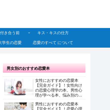
付き合う前
キス・キスの仕方
大学生の恋愛
恋愛のすべて について
男女別のおすすめ恋愛本
女性におすすめの恋愛本
【完全ガイド】！女性向け
の恋愛心理学の本、男性心
理が学べる本、悩み別のお
すすめ恋愛本
男性におすすめの恋愛本
【完全ガイド】！恋愛心理