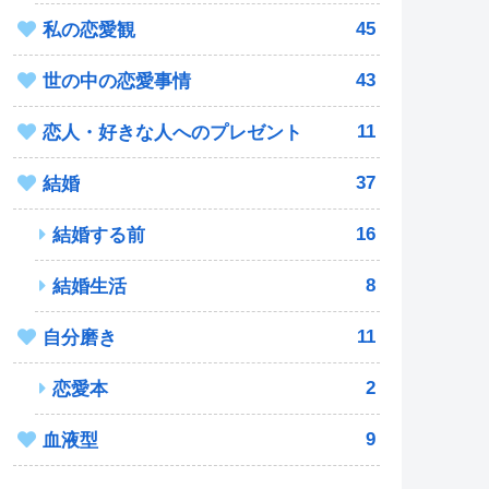
45
私の恋愛観
43
世の中の恋愛事情
11
恋人・好きな人へのプレゼント
37
結婚
16
結婚する前
8
結婚生活
11
自分磨き
2
恋愛本
9
血液型