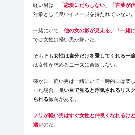
軽い男は、
「恋愛にだらしない」「言葉が
対象として良いイメージを持たれていない
一緒にいて
「他の女の影が見える」「一緒
では女性は軽い男が嫌いだ。
そもそも
女性は自分だけを愛してくれる一
は女性が求めるニーズに合致しない。
確かに、軽い男は一緒にいて一時的には楽
った場合、
長い目で見ると浮気されるリス
られる
傾向がある。
ノリが軽い男はすぐ女性と仲良くなれるけ
速い
のだ。