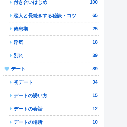
100
付き合いはじめ
65
恋人と長続きする秘訣・コツ
25
倦怠期
18
浮気
39
別れ
89
デート
34
初デート
15
デートの誘い方
12
デートの会話
10
デートの場所