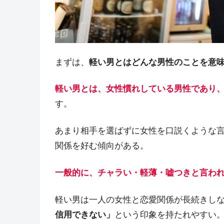
まずは、
軽い男とはどんな男性のことを意
軽い男とは、女性慣れしている男性であり
す。
あまり相手を選ばずに女性を口説くような
関係を好む傾向がある。
一般的に、チャラい・軽薄・嘘つきと言わ
軽い男は一人の女性と恋愛関係が長続きし
信用できない」
という印象を持たれやすい