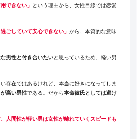
信用できない」
という理由から、女性目線では恋愛
。
に過ごしていて安心できない」
から、本質的な意味
途な男性と付き合いたい
と思っているため、軽い男
しい存在ではあるけれど、本当に好きになってしま
クが高い男性
である。だから
本命彼氏としては避け
ど、人間性が軽い男は女性が離れていくスピードも