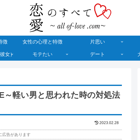
特徴
女性の心理と特徴
片思い
彼女）
モテたい
デート
NE～軽い男と思われた時の対処法
2023.02.28
に広告があります