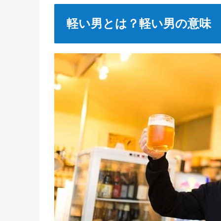
軽い男とは？軽い男の意味