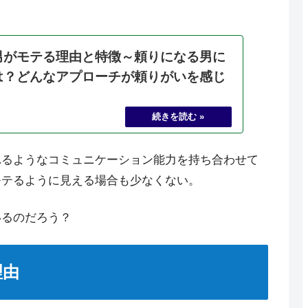
男がモテる理由と特徴～頼りになる男に
は？どんなアプローチが頼りがいを感じ
れるようなコミュニケーション能力を持ち合わせて
モテるように見える場合も少なくない。
いるのだろう？
理由