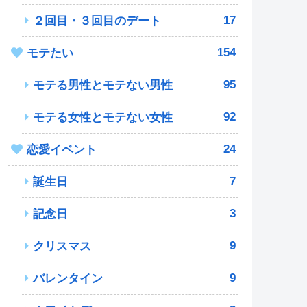
17
２回目・３回目のデート
154
モテたい
95
モテる男性とモテない男性
92
モテる女性とモテない女性
24
恋愛イベント
7
誕生日
3
記念日
9
クリスマス
9
バレンタイン