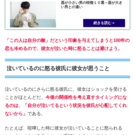
器が小さい男の特徴１０選～器が大き
い男との違い
「この人は自分の敵」だという印象を与えてしまうと100年の
恋も冷めるので、彼女が泣いた時に怒ることは避けよう。
泣いているのに怒る彼氏に彼女が思うこと
泣いているのにさらに怒る彼氏に、彼女はショックを受ける
ことがほとんどだ。
今後の関係性を考え直すタイミングにな
るのは、「自分が泣いてるという状況を彼氏が心配してくれ
ないから」
である。
たとえば、喧嘩した時に彼女が泣いていることに怒られる