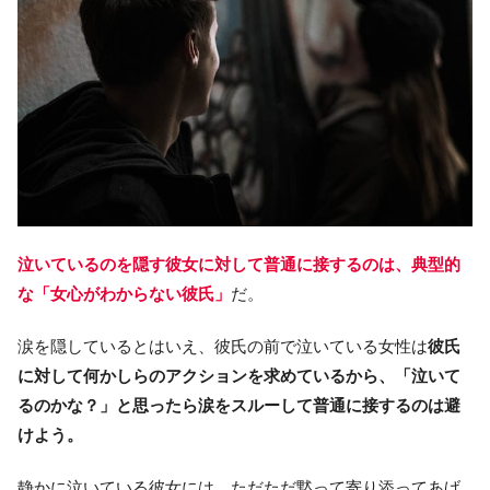
泣いているのを隠す彼女に対して普通に接するのは、典型的
な「女心がわからない彼氏」
だ。
涙を隠しているとはいえ、彼氏の前で泣いている女性は
彼氏
に対して何かしらのアクションを求めているから、「泣いて
るのかな？」と思ったら
涙をスルーして普通に接するのは避
けよう。
静かに泣いている彼女には、ただただ黙って寄り添ってあげ