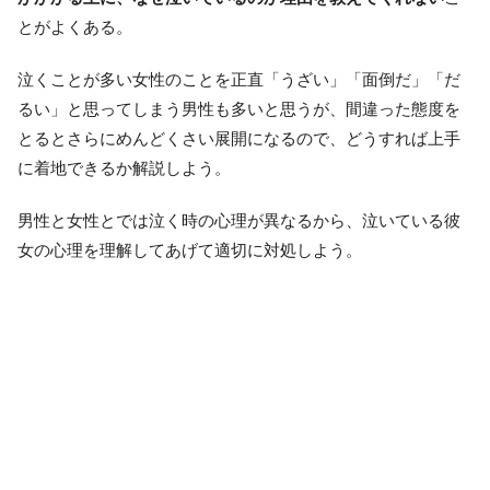
とがよくある。
泣くことが多い女性のことを正直「うざい」「面倒だ」「だ
るい」と思ってしまう男性も多いと思うが、間違った態度を
とるとさらにめんどくさい展開になるので、どうすれば上手
に着地できるか解説しよう。
男性と女性とでは泣く時の心理が異なるから、泣いている彼
女の心理を理解してあげて適切に対処しよう。