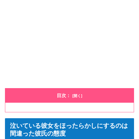
目次：
泣いている彼女をほったらかしにするのは
間違った彼氏の態度