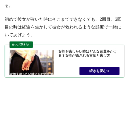
る。
初めて彼女が泣いた時にそこまでできなくても、2回目、3回
目の時は経験を生かして彼女が救われるような態度で一緒に
いてあげよう。
女性を癒したい時はどんな言葉をかけ
る？女性が癒される言葉と癒し方