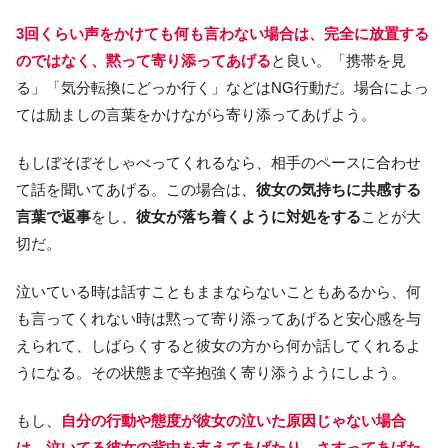
3回くらい声をかけても何も言わない場合は、完全に放置する
のではなく、黙って寄り添ってあげる
と良い。「携帯を見
る」「気分転換にどっか行く」などはNG行動だ。場合によっ
ては励ましの言葉をかけながら寄り添ってあげよう。
もしぼそぼそしゃべってくれるなら、相手のペースに合わせ
て話を聞いてあげる。この場合は、
彼女の気持ちに共感する
言葉で返事
をし、
彼女が落ち着くように対処をする
ことが大
切だ。
泣いている時は話すこともままならないこともあるから、何
も言ってくれない時は黙って寄り添ってあげると安心感を与
えられて、しばらくすると彼女の方から何か話してくれるよ
うになる。その状態まで辛抱強く寄り添うようにしよう。
もし、
自分の行動や態度が彼女の泣いた原因じゃない場合
は、泣いてる彼女の背中を支えてあげたり、さすってあげた