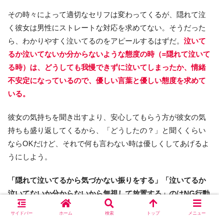
その時々によって適切なセリフは変わってくるが、隠れて泣
く彼女は男性にストレートな対応を求めてない。そうだった
ら、わかりやすく泣いてるのをアピールするはずだ。
泣いて
るか泣いてないか分からないような態度の時（=隠れて泣いて
る時）は、どうしても我慢できずに泣いてしまったか、情緒
不安定になっているので、優しい言葉と優しい態度を求めて
いる。
彼女の気持ちを聞き出すより、安心してもらう方が彼女の気
持ちも盛り返してくるから、「どうしたの？」と聞くくらい
ならOKだけど、それで何も言わない時は優しくしてあげるよ
うにしよう。
「隠れて泣いてるから気づかない振りをする」「泣いてるか
泣いてないか分からないから無視して放置する」のはNG行動
になるので気を付けてほしい。
サイドバー
ホーム
検索
トップ
メニュー