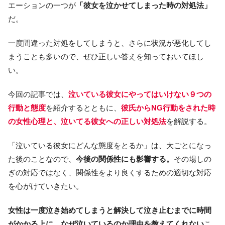
エーションの一つが
「彼女を泣かせてしまった時の対処法」
だ。
一度間違った対処をしてしまうと、さらに状況が悪化してし
まうことも多いので、ぜひ正しい答えを知っておいてほし
い。
今回の記事では、
泣いている彼女にやってはいけない９つの
行動と態度
を紹介するとともに、
彼氏からNG行動をされた時
の女性心理と、泣いてる彼女への正しい対処法
を解説する。
「泣いている彼女にどんな態度をとるか」は、大ごとになっ
た後のことなので、
今後の関係性にも影響する。
その場しの
ぎの対応ではなく、関係性をより良くするための適切な対応
を心がけていきたい。
女性は一度泣き始めてしまうと解決して泣き止むまでに時間
がかかる上に、なぜ泣いているのか理由を教えてくれない
こ