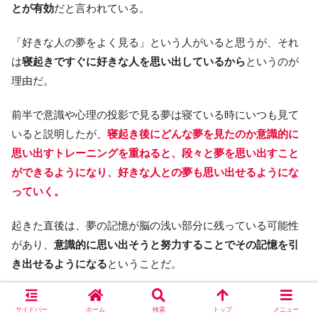
とが有効
だと言われている。
「好きな人の夢をよく見る」という人がいると思うが、それ
は
寝起きですぐに好きな人を思い出しているから
というのが
理由だ。
前半で意識や心理の投影で見る夢は寝ている時にいつも見て
いると説明したが、
寝起き後にどんな夢を見たのか意識的に
思い出すトレーニングを重ねると、段々と夢を思い出すこと
ができるようになり、好きな人との夢も思い出せるようにな
っていく。
起きた直後は、夢の記憶が脳の浅い部分に残っている可能性
があり、
意識的に思い出そうと努力することでその記憶を引
き出せるようになる
ということだ。
夢とは、結局覚えているのか覚えていないのかで分かれてい
サイドバー
ホーム
検索
トップ
メニュー
るだけで、夢を見ない日はないのである。その夢の中で好き