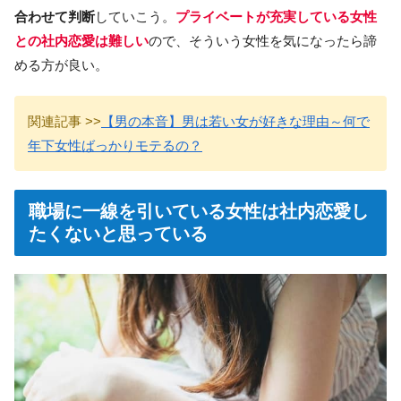
合わせて判断
していこう。
プライベートが充実している女性
との社内恋愛は難しい
ので、そういう女性を気になったら諦
める方が良い。
関連記事 >>
【男の本音】男は若い女が好きな理由～何で
年下女性ばっかりモテるの？
職場に一線を引いている女性は社内恋愛し
たくないと思っている