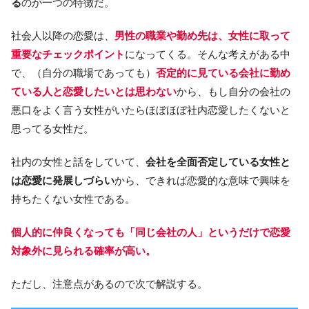
る
のが一つの特徴だ。
社会人以降の恋愛は、
男性の職業や勤め先は、女性に取って
重要なチェックポイント
になってくる。そんな考えがある中
で、（自分の職場であっても）
否定的に見ている会社に勤め
ている人と恋愛したいとは思わない
から、もし自分の会社の
悪口をよく言う女性がいたらほぼほぼ社内恋愛したくないと
思ってる女性だ。
社内の女性と話をしていて、
会社を全面否定している女性と
は恋愛に発展しづらい
から、できれば恋愛的な意味で興味を
持ちたくない女性である。
個人的に仲良くなっても「同じ会社の人」というだけで恋愛
対象外に見られる確率が高い。
ただし、注意点があるので次で解説する。