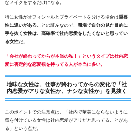
なメイクをするだけになる。
特に女性がオフィシャルとプライベートを分ける場合は
重要
性に違いがある
ことの証左なので、
職場で自分の見た目的に
手を抜く女性は、高確率で社内恋愛をしたくないと思ってい
る女性
だ。
「会社が終わってからが本当の私！」というタイプは社内恋
愛に否定的な恋愛観を持ってる人が本当に多い。
地味な女性は、仕事が終わってからの変化で「社
内恋愛がアリな女性か、ナシな女性か」を見抜く
このポイントでの注意点は、「社内で華美にならないように
気を付けている女性は社内恋愛がアリだと思ってることがあ
る」という点だ。