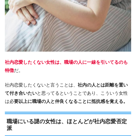
社内恋愛したくない女性は、職場の人に一線を引いてるのも
特徴
だ。
社内恋愛したくないと言うことは、
社内の人とは距離を置い
て付き合いたい
と思ってるということであり、こういう女性
は必
要以上に職場の人と仲良くなることに抵抗感を覚える。
職場にいる謎の女性は、ほとんどが社内恋愛否定
派