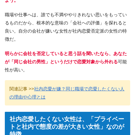
よう。
職場や仕事へは、誰でも不満ややりきれない思いをもってい
るものだから、根本的な意味の「会社への評価」を探れると
良い。自分の会社が嫌いな女性が社内恋愛否定派の女性の特
徴だ。
明らかに会社を否定していると思う話を聞いたなら、あなた
が「同じ会社の男性」というだけで恋愛対象から外れる
可能
性が高い。
関連記事 >>
社内恋愛が嫌？同じ職場で恋愛したくない人
の理由や心理とは
社内恋愛したくない女性は、「プライベー
トと社内で態度の差が大きい女性」なのが
特徴