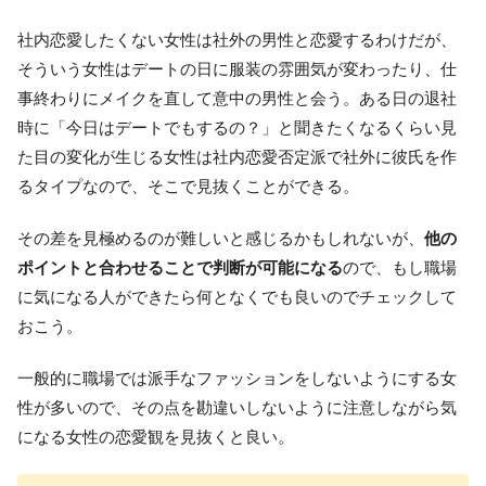
社内恋愛したくない女性は社外の男性と恋愛するわけだが、
そういう女性はデートの日に服装の雰囲気が変わったり、仕
事終わりにメイクを直して意中の男性と会う。ある日の退社
時に「今日はデートでもするの？」と聞きたくなるくらい見
た目の変化が生じる女性は社内恋愛否定派で社外に彼氏を作
るタイプなので、そこで見抜くことができる。
その差を見極めるのが難しいと感じるかもしれないが、
他の
ポイントと合わせることで判断が可能になる
ので、もし職場
に気になる人ができたら何となくでも良いのでチェックして
おこう。
一般的に職場では派手なファッションをしないようにする女
性が多いので、その点を勘違いしないように注意しながら気
になる女性の恋愛観を見抜くと良い。