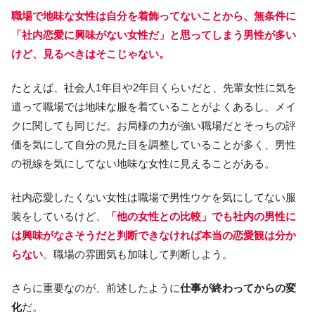
職場で地味な女性は自分を着飾ってないことから、無条件に
「社内恋愛に興味がない女性だ」と思ってしまう男性が多い
けど、見るべきはそこじゃない。
たとえば、社会人1年目や2年目くらいだと、先輩女性に気を
遣って職場では地味な服を着ていることがよくあるし、メイ
クに関しても同じだ。お局様の力が強い職場だとそっちの評
価を気にして自分の見た目を調整していることが多く、男性
の視線を気にしてない地味な女性に見えることがある。
社内恋愛したくない女性は職場で男性ウケを気にしてない服
装をしているけど、
「他の女性との比較」でも社内の男性に
は興味がなさそうだと判断できなければ本当の恋愛観は分か
らない
。職場の雰囲気も加味して判断しよう。
さらに重要なのが、前述したように
仕事が終わってからの変
化
だ。