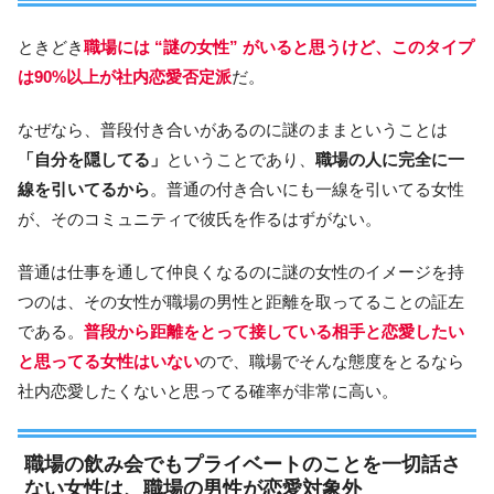
ときどき
職場には “謎の女性” がいると思うけど、このタイプ
は90%以上が社内恋愛否定派
だ。
なぜなら、普段付き合いがあるのに謎のままということは
「自分を隠してる」
ということであり、
職場の人に完全に一
線を引いてるから
。普通の付き合いにも一線を引いてる女性
が、そのコミュニティで彼氏を作るはずがない。
普通は仕事を通して仲良くなるのに謎の女性のイメージを持
つのは、その女性が職場の男性と距離を取ってることの証左
である。
普段から距離をとって接している相手と恋愛したい
と思ってる女性はいない
ので、職場でそんな態度をとるなら
社内恋愛したくないと思ってる確率が非常に高い。
職場の飲み会でもプライベートのことを一切話さ
ない女性は、職場の男性が恋愛対象外