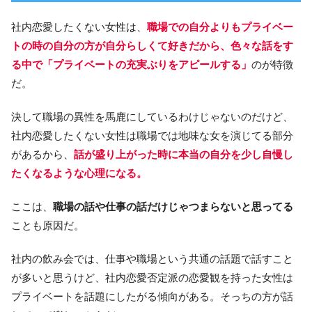
社内恋愛したくない女性は、
職場での自分よりもプライベー
トの時の自分の方が自分らしくて好きだから、色々な話をす
る中で「プライベートの充実ぶりをアピールする」
のが特徴
だ。
決して職場の異性を馬鹿にしているわけじゃないのだけど、
社内恋愛したくない女性は職場では地味な女を演じてる部分
があるから、
話が盛り上がった時に本当の自分を少し自慢し
たくなるような心理になる。
ここは、
職場の話や仕事の話だけじゃつまらないと思ってる
ことも原因だ。
社内の飲み会では、仕事や職場という共通の話題で話すこと
が多いと思うけど、社内恋愛否定派の恋愛観を持った女性は
プライベートを話題にしたがる傾向がある。そっちの方が話