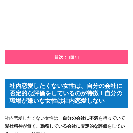
目次：
社内恋愛したくない女性は、自分の会社に
否定的な評価をしているのが特徴！自分の
職場が嫌いな女性は社内恋愛しない
社内恋愛したくない女性は、
自分の会社に不満を持っていて
愛社精神が無く、勤務している会社に否定的な評価をしてい