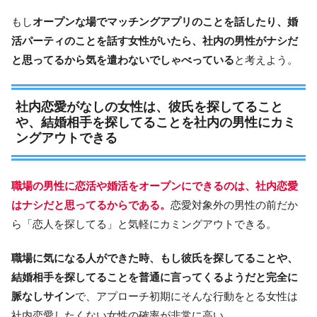
もし
オープンな場でマッチングアプリのことを話したり、婚
活パーティのことを話す女性がいたら、社内の男性がナシだ
と思ってるから気を遣わないでしゃべっている
と考えよう。
社内恋愛がなしの女性は、彼氏を探してること
や、結婚相手を探してることを社内の男性にカミ
ングアウトできる
職場の男性に恋活や婚活をオープンにできるのは、社内恋愛
はナシだと思ってるからである。
恋愛対象外の男性の前だか
ら「恋人を探してる」と気軽にカミングアウトできる。
職場に気になる人ができた時、もし彼氏を探してることや、
結婚相手を探してることを普通に言ってくるようだと完全に
脈なしサイン
で、アプローチ初期にそんな行動をとる女性は
社内恋愛したくない女性の確率が非常に高い。