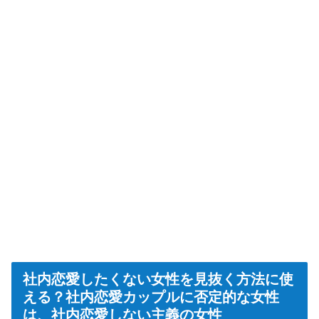
社内恋愛したくない女性を見抜く方法に使
える？社内恋愛カップルに否定的な女性
は、社内恋愛しない主義の女性