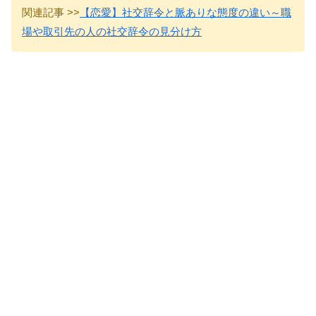
関連記事 >>
【恋愛】社交辞令と脈ありな態度の違い～職
場や取引先の人の社交辞令の見分け方