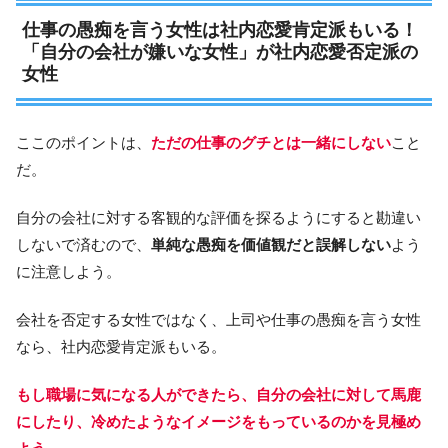
仕事の愚痴を言う女性は社内恋愛肯定派もいる！
「自分の会社が嫌いな女性」が社内恋愛否定派の
女性
ここのポイントは、
ただの仕事のグチとは一緒にしない
こと
だ。
自分の会社に対する客観的な評価を探るようにすると勘違い
しないで済むので、
単純な愚痴を価値観だと誤解しない
よう
に注意しよう。
会社を否定する女性ではなく、上司や仕事の愚痴を言う女性
なら、社内恋愛肯定派もいる。
もし職場に気になる人ができたら、自分の会社に対して馬鹿
にしたり、冷めたようなイメージをもっているのかを見極め