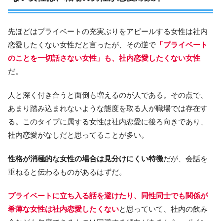
先ほどはプライベートの充実ぶりをアピールする女性は社内
恋愛したくない女性だと言ったが、その逆で
「プライベート
のことを一切話さない女性」も、社内恋愛したくない女性
だ。
人と深く付き合うと面倒も増えるのが人である。その点で、
あまり踏み込まれないような態度を取る人が職場では存在す
る。このタイプに属する女性は社内恋愛に後ろ向きであり、
社内恋愛がなしだと思ってることが多い。
性格が消極的な女性の場合は見分けにくい特徴
だが、会話を
重ねると伝わるものがあるはずだ。
プライベートに立ち入る話を避けたり、同性同士でも関係が
希薄な女性は社内恋愛したくない
と思っていて、社内の飲み