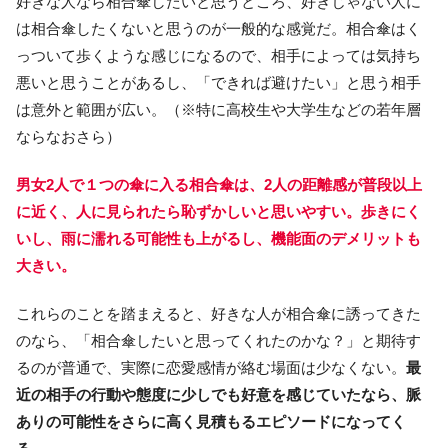
好きな人なら相合傘したいと思うところ、好きじゃない人に
は相合傘したくないと思うのが一般的な感覚だ。相合傘はく
っついて歩くような感じになるので、相手によっては気持ち
悪いと思うことがあるし、「できれば避けたい」と思う相手
は意外と範囲が広い。（※特に高校生や大学生などの若年層
ならなおさら）
男女2人で１つの傘に入る相合傘は、2人の距離感が普段以上
に近く、人に見られたら恥ずかしいと思いやすい。歩きにく
いし、雨に濡れる可能性も上がるし、機能面のデメリットも
大きい。
これらのことを踏まえると、好きな人が相合傘に誘ってきた
のなら、「相合傘したいと思ってくれたのかな？」と期待す
るのが普通で、実際に恋愛感情が絡む場面は少なくない。
最
近の相手の行動や態度に少しでも好意を感じていたなら、脈
ありの可能性をさらに高く見積もるエピソードになってく