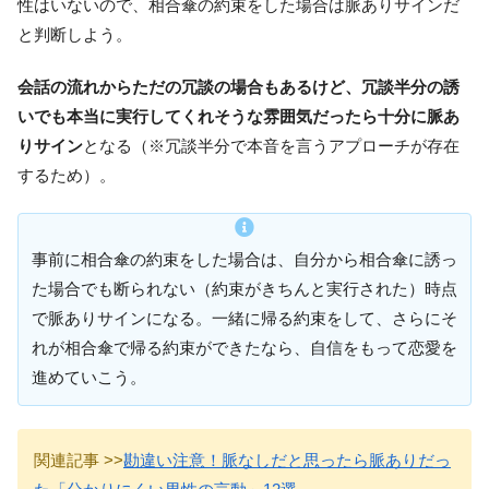
性はいないので、相合傘の約束をした場合は脈ありサインだ
と判断しよう。
会話の流れからただの冗談の場合もあるけど、冗談半分の誘
いでも本当に実行してくれそうな雰囲気だったら十分に脈あ
りサイン
となる（※冗談半分で本音を言うアプローチが存在
するため）。
事前に相合傘の約束をした場合は、自分から相合傘に誘っ
た場合でも断られない（約束がきちんと実行された）時点
で脈ありサインになる。一緒に帰る約束をして、さらにそ
れが相合傘で帰る約束ができたなら、自信をもって恋愛を
進めていこう。
関連記事 >>
勘違い注意！脈なしだと思ったら脈ありだっ