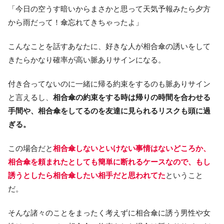
「今日の空うす暗いからまさかと思って天気予報みたら夕方
から雨だって！傘忘れてきちゃったよ」
こんなことを話すあなたに、好きな人が相合傘の誘いをして
きたらかなり確率が高い脈ありサインになる。
付き合ってないのに一緒に帰る約束をするのも脈ありサイン
と言えるし、
相合傘の約束をする時は帰りの時間を合わせる
手間や、相合傘をしてるのを友達に見られるリスクも頭に過
ぎる。
この場合だと
相合傘しないといけない事情はないどころか、
相合傘を頼まれたとしても簡単に断れるケースなので、もし
誘うとしたら相合傘したい相手だと思われてた
ということ
だ。
そんな諸々のことをまったく考えずに相合傘に誘う男性や女