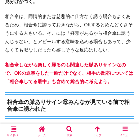
見分けがつく。
相合傘は、同情的または慈悲的に仕方なく誘う場合もよくあ
るため、相合傘に誘っておきながら、OKするとめんどくさそ
うにする人もいる。そこには「好意があるから相合傘に誘う
んじゃない」とアピールする意味を込める場合もあって、少
なくても脈なしだったら嬉しそうな反応はしない。
相合傘しながら楽しく帰るのも関連した脈ありサインなの
で、OKの返事をした一瞬だけでなく、相手の反応については
「相合傘してる最中」も含めて総合的に考えよう。
相合傘の脈ありサイン⑤みんなが見ている前で相
合傘に誘われた
好きな人と相合傘することになったら、「どんな状況で誘わ
サイドバー
ホーム
検索
トップ
メニュー
れたのか」が相手の心理を読む上で最も重要なポイントだ