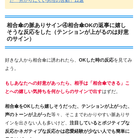
た「分かりにくい男性の言動」12選
相合傘の脈ありサイン④相合傘OKの返事に嬉し
そうな反応をした（テンションが上がるのは好意
のサイン）
好きな人から相合傘に誘われたら、
OKした時の反応
を見てみ
よう。
もしあなたへの好意があったら、相手は「相合傘できる」こ
とへの嬉しい気持ちを何かしらのサインで出す
はずだ。
相合傘をOKしたら嬉しそうだった、テンションが上がった、
声のトーンが上がった
等々、そこまでわかりやすい脈ありサ
インを出さない人も多いけど、
注目しているとポジティブな
反応かネガティブな反応かは恋愛経験が少ない人でも簡単に