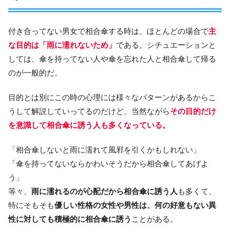
付き合ってない男女で相合傘する時は、ほとんどの場合で
主
な目的は「雨に濡れないため」
である。シチュエーションと
しては、傘を持ってない人や傘を忘れた人と相合傘して帰る
のが一般的だ。
目的とは別にこの時の心理には様々なパターンがあるからこ
うして解説していってるのだけど、当然ながら
その目的だけ
を意識して相合傘に誘う人も多くなっている。
「相合傘しないと雨に濡れて風邪を引くかもしれない」
「傘を持ってないならかわいそうだから相合傘してあげよ
う」
等々、
雨に濡れるのが心配だから相合傘に誘う人
も多くて、
特にそもそも
優しい性格の女性や男性は、何の好意もない異
性に対しても積極的に相合傘に誘う
ことがある。