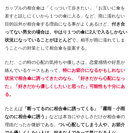
カップルの相合傘は「くっついて歩きたい」「お互いに傘を
差すと話しにくいから１つの傘に入る」など、雨に濡れない
目的以外が相合傘する理由になる事がよくあるけど、
付き合
ってない男女の場合は、やはり１つの傘に2人で入るしかない
状況になっていることがほとんど
で、相手が雨に濡れてしま
うことへの対策として相合傘を提案する。
ただ、この時の心配の気持ちや優しさは、恋愛感情や好意が
絡んでいるケースもあって、
特にお節介になるかもしれない
状況で相合傘に誘ってきたのなら、「好きだから心配になっ
た」「好きだから優しくしたいと思った」可能性も十分にあ
る。
たとえば
「断ってるのに相合傘に誘ってくる」「霧雨・小雨
なのに相合傘に誘う」
などは本当にやさしさだけが相合傘の
理由だったか微妙である。
つい心配してしまう人や、お節介
でも優しくしたい人は、好きな人であって気になる人
だ。