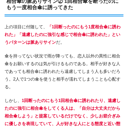
相合傘の脈ありサイン② 1回相合傘を断ったのに
もう一度相合傘に誘ってきた
上の項目に付随して、
「1回断ったのにもう1度相合傘に誘わ
れた」「遠慮したのに強引な感じで相合傘に誘われた」とい
うパターンは脈ありサイン
だ。
傘を持ってない状況で雨が降っても、恋人以外の異性に相合
傘をお願いするのは気が引けるものである。相手が好きな人
であっても相合傘に誘われたら遠慮してしまう人も多いだろ
う。2人で1つの傘を使うと相手が濡れてしまうことも心配す
る。
しかし、
1回断ったのにもう1回相合傘に誘われたり、遠慮し
たのに強引に相合傘をしてくる人は、「自分は大丈夫だから
相合傘しよう」と提案しているだけでなく、少しお節介ぎみ
に優しさを表現していて、人が好きな人にとる態度と近い態