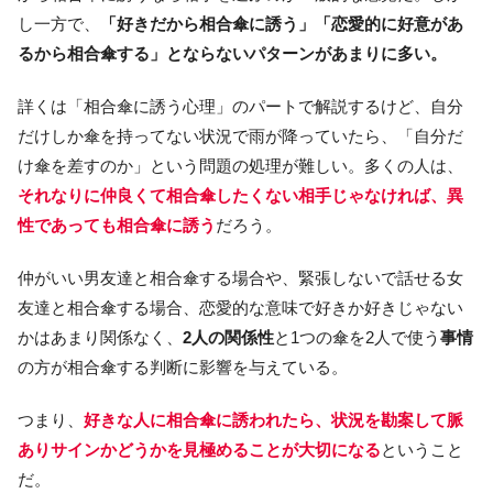
し一方で、
「好きだから相合傘に誘う」「恋愛的に好意があ
るから相合傘する」とならないパターンがあまりに多い。
詳くは「相合傘に誘う心理」のパートで解説するけど、自分
だけしか傘を持ってない状況で雨が降っていたら、「自分だ
け傘を差すのか」という問題の処理が難しい。多くの人は、
それなりに仲良くて相合傘したくない相手じゃなければ、異
性であっても相合傘に誘う
だろう。
仲がいい男友達と相合傘する場合や、緊張しないで話せる女
友達と相合傘する場合、恋愛的な意味で好きか好きじゃない
かはあまり関係なく、
2人の関係性
と1つの傘を2人で使う
事情
の方が相合傘する判断に影響を与えている。
つまり、
好きな人に相合傘に誘われたら、状況を勘案して脈
ありサインかどうかを見極めることが大切になる
ということ
だ。