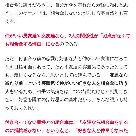
相合傘に誘うだろうし、自分が傘を忘れたら気軽に頼むと思
う。このケースでは、相合傘しないのがむしろ不自然とも言
える。
仲がいい男友達や女友達なら、2人の関係性が「好意がなくて
も相合傘する理由」になる
のである。
ただ、付き合う前の恋愛は好きな人と仲がいい友達になるこ
とを目指す面もあって、たとえ友達の雰囲気であったとして
も、親しくなるなら片思いとしては進んでいる。
「友達なら
当たり前」という雰囲気で仲がいい好きな人を相合傘に誘う
人もいる
ため、相手の気持ちは１つの行動だけじゃ判別でき
ない。好意を隠すのは片思いの基本だから、そんな視点も持
っておくと良い。
付き合ってない異性との相合傘は、「友達なら相合傘をする
のに抵抗感がない」という点と、「好きな人と仲良くなった