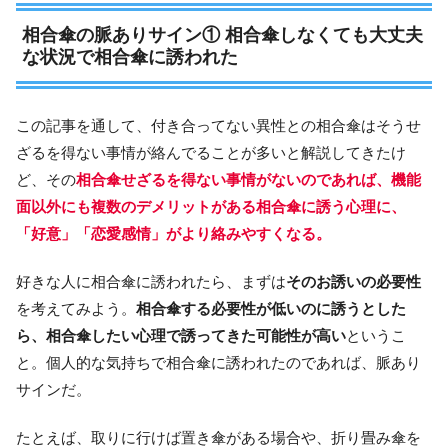
相合傘の脈ありサイン① 相合傘しなくても大丈夫
な状況で相合傘に誘われた
この記事を通して、付き合ってない異性との相合傘はそうせ
ざるを得ない事情が絡んでることが多いと解説してきたけ
ど、その
相合傘せざるを得ない事情がないのであれば、機能
面以外にも複数のデメリットがある相合傘に誘う心理に、
「好意」「恋愛感情」がより絡みやすくなる。
好きな人に相合傘に誘われたら、まずは
そのお誘いの必要性
を考えてみよう。
相合傘する必要性が低いのに誘うとした
ら、相合傘したい心理で誘ってきた可能性が高い
というこ
と。個人的な気持ちで相合傘に誘われたのであれば、脈あり
サインだ。
たとえば、取りに行けば置き傘がある場合や、折り畳み傘を