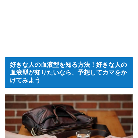
好きな人の血液型を知る方法！好きな人の
血液型が知りたいなら、予想してカマをか
けてみよう