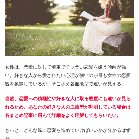
女性は、恋愛に対して慎重でチャラい恋愛を嫌う傾向が強
い。好きな人から愛されたい心理が強いのが最も女性の恋愛
観を象徴しているが、そこさえ各血液型で違いが見える。
当然、恋愛への積極性や好きな人に取る態度にも違いが見ら
れるため、あなたの好きな人の血液型が判明している場合は
各まとめ記事に飛んで詳細をよく理解してもらいたい。
きっと、どんな風に恋愛を進めていけばいいかが分かるはず
だ。