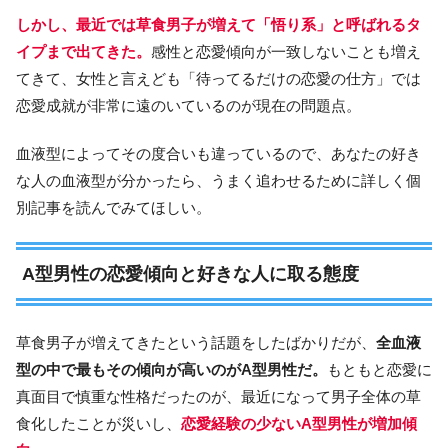
しかし、最近では草食男子が増えて「悟り系」と呼ばれるタ
イプまで出てきた。
感性と恋愛傾向が一致しないことも増え
てきて、女性と言えども「待ってるだけの恋愛の仕方」では
恋愛成就が非常に遠のいているのが現在の問題点。
血液型によってその度合いも違っているので、あなたの好き
な人の血液型が分かったら、うまく追わせるために詳しく個
別記事を読んでみてほしい。
A型男性の恋愛傾向と好きな人に取る態度
草食男子が増えてきたという話題をしたばかりだが、
全血液
型の中で最もその傾向が高いのがA型男性だ。
もともと恋愛に
真面目で慎重な性格だったのが、最近になって男子全体の草
食化したことが災いし、
恋愛経験の少ないA型男性が増加傾