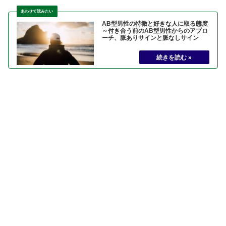
AB型男性の特徴と好きな人に取る態度
～付き合う前のAB型男性からのアプロ
ーチ、脈ありサインと脈なしサイン