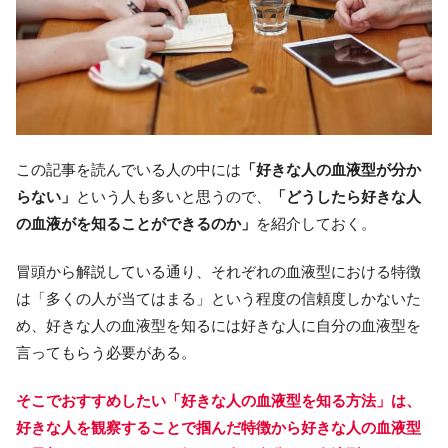
この記事を読んでいる人の中には
「好きな人の血液型が分か
らない」
という人も多いと思うので、
「どうしたら好きな人
の血液がを知ることができるのか」
を紹介しておく。
冒頭から解説している通り、それぞれの血液型における特徴
は「多くの人が当てはまる」という程度の信頼度しかないた
め、好きな人の血液型を知るには好きな人に自分の血液型を
言ってもらう必要がある。
そこでおすすめしたい「好きな人の血液型を知る方法」は、
好きな人を観察することで掴んだ特徴から好きな人の血液型