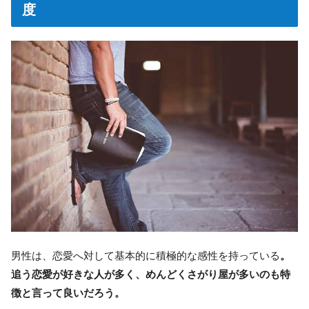
度
男性は、恋愛へ対して基本的に積極的な感性を持っている
。
追う恋愛が好きな人が多く、めんどくさがり屋が多いのも特
徴と言って良いだろう。