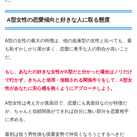
A型女性の恋愛傾向と好きな人に取る態度
A型の女性の最大の特徴は、他の血液型の女性と比べても、最
も恥ずかしがり屋が多く、恋愛に奥手な人の割合が高いこと
だ。
もし、あなたの好きな女性がA型だと分かった場合はノリだけ
で行かず、きちんと信用・信頼される関係作りをして、A型女
性があなたに安心感を抱くようにアプローチしよう。
A型女性は考え方が真面目で、恋愛にも真面目なのが特徴だ
が、ちゃんと信頼関係ができれば自分に無い部分を恋愛相手
に求める。
最初は狙う男性側も慎重姿勢で仲良くなろうとするべきだ