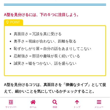
A型を見分けるには、下の５つに注目しよう。
真面目さ＝冗談を真に受ける
奥手さ＝視線が合わない、距離を取る
恥ずかしがり屋＝自分の話をあまりしてこない
忍耐強さ＝部活や趣味が長く続いている
誠実さ＝嘘をつかない、話を盛らない
A型を見分けるコツは、真面目さを「律儀なタイプ」として捉
えて、細かいことを気にしているかチェックすること。
忍耐強さは接していてA型を見抜くポイントになっているの
サイドバー
ホーム
検索
トップ
メニュー
で、色々な話をする中で判断材料にしよう。