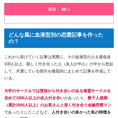
目次：
どんな風に血液型別の恋愛記事を作った
の？
これから挙げていく記事は実際に、その血液型の人を最低各
100人以上、親しく付き合った人（友人が中心）の中から想起
して、共通している部分を徹底的にまとめて記事を作成して
いる。
大学のサークルでは普段から付き合いのある連盟サークルを
含めて1000人以上の友人付き合い
があったり、
数千人規模
（累計2000人以上）のお客さんと深く付き合う金融営業マン
であったりしたことなど、
人付き合いの多かった私の特徴を