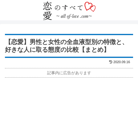
【恋愛】男性と女性の全血液型別の特徴と、
好きな人に取る態度の比較【まとめ】
2020.09.16
記事内に広告があります