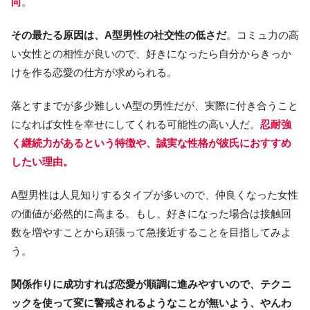
向
。
その最たる原因は、A型男性の社交性の低さだ
。コミュ力の高
い女性との相性が良いので、好きになったら自分からきっか
けを作る恋愛の仕方が求められる。
落とすまでが多少難しいA型の男性だが、実際に付き合うこと
になれば女性を幸せにしてくれる可能性の高い人だ。
忍
耐強
く継続力があるという特徴や、誠実な性格が彼氏におすすめ
したい理由。
A型男性は人見知りするタイプが多いので、仲良くなった女性
の価値が必然的に高まる。もし、好きになった場合は接触回
数を増やすことから頑張って急接近することを目指してみよ
う。
関係作りに成功すれば恋愛が順調に進みやすいので、テクニ
ックを使って変に警戒されるようなことが無いよう、やんわ