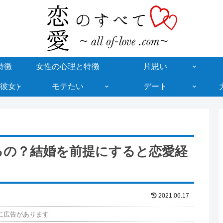
特徴
女性の心理と特徴
片思い
彼女）
モテたい
デート
るの？結婚を前提にすると恋愛経
2021.06.17
に広告があります