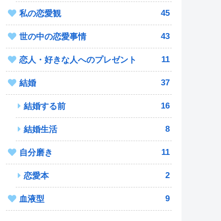
45
私の恋愛観
43
世の中の恋愛事情
11
恋人・好きな人へのプレゼント
37
結婚
16
結婚する前
8
結婚生活
11
自分磨き
2
恋愛本
9
血液型