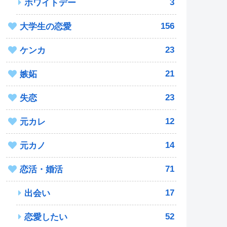
3
ホワイトデー
156
大学生の恋愛
23
ケンカ
21
嫉妬
23
失恋
12
元カレ
14
元カノ
71
恋活・婚活
17
出会い
52
恋愛したい