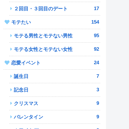
17
２回目・３回目のデート
154
モテたい
95
モテる男性とモテない男性
92
モテる女性とモテない女性
24
恋愛イベント
7
誕生日
3
記念日
9
クリスマス
9
バレンタイン