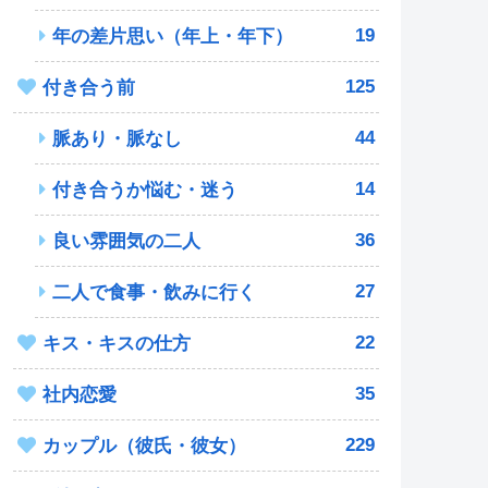
19
年の差片思い（年上・年下）
125
付き合う前
44
脈あり・脈なし
14
付き合うか悩む・迷う
36
良い雰囲気の二人
27
二人で食事・飲みに行く
22
キス・キスの仕方
35
社内恋愛
229
カップル（彼氏・彼女）