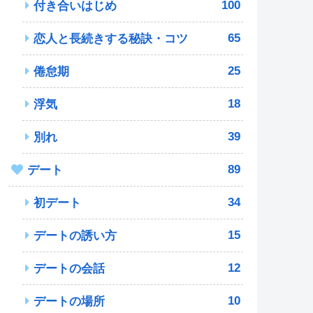
100
付き合いはじめ
65
恋人と長続きする秘訣・コツ
25
倦怠期
18
浮気
39
別れ
89
デート
34
初デート
15
デートの誘い方
12
デートの会話
10
デートの場所